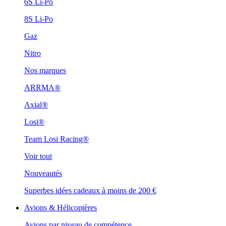
6S Li-Po
8S Li-Po
Gaz
Nitro
Nos marques
ARRMA®
Axial®
Losi®
Team Losi Racing®
Voir tout
Nouveautés
Superbes idées cadeaux à moins de 200 €
Avions & Hélicoptères
Avions par niveau de compétence