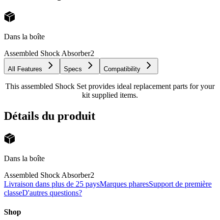
Dans la boîte
Assembled Shock Absorber
2
All Features
Specs
Compatibility
This assembled Shock Set provides ideal replacement parts for your
kit supplied items.
Détails du produit
Dans la boîte
Assembled Shock Absorber
2
Livraison dans plus de 25 pays
Marques phares
Support de première
classe
D'autres questions?
Shop