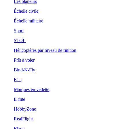
Les planeurs
Échelle civile
Échelle militaire
Sport
STOL
Hélicoptères par niveau de finition
Prêt à voler
Bind-N-Fly
Kits
Marques en vedette
E-flite
HobbyZone
RealFlight
Blade