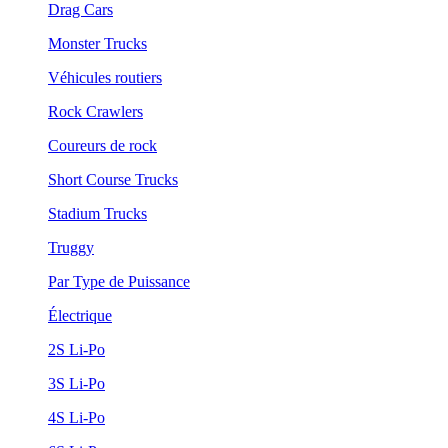
Drag Cars
Monster Trucks
Véhicules routiers
Rock Crawlers
Coureurs de rock
Short Course Trucks
Stadium Trucks
Truggy
Par Type de Puissance
Électrique
2S Li-Po
3S Li-Po
4S Li-Po