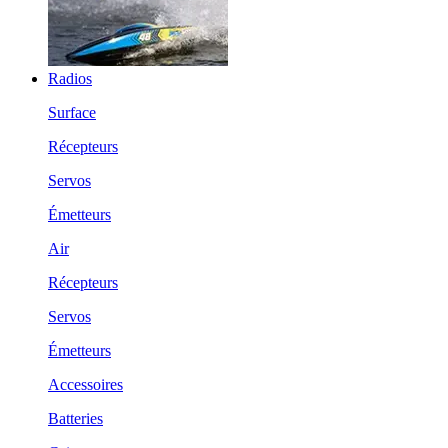
Radios
Surface
Récepteurs
Servos
Émetteurs
Air
Récepteurs
Servos
Émetteurs
Accessoires
Batteries