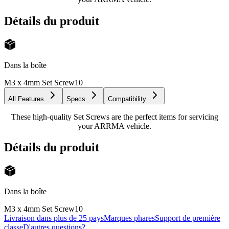
Détails du produit
Dans la boîte
M3 x 4mm Set Screw
10
All Features
Specs
Compatibility
These high-quality Set Screws are the perfect items for servicing
your ARRMA vehicle.
Détails du produit
Dans la boîte
M3 x 4mm Set Screw
10
Livraison dans plus de 25 pays
Marques phares
Support de première
classe
D'autres questions?