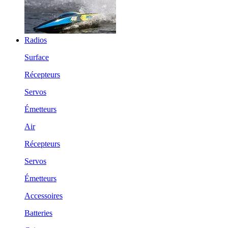
Radios
Surface
Récepteurs
Servos
Émetteurs
Air
Récepteurs
Servos
Émetteurs
Accessoires
Batteries