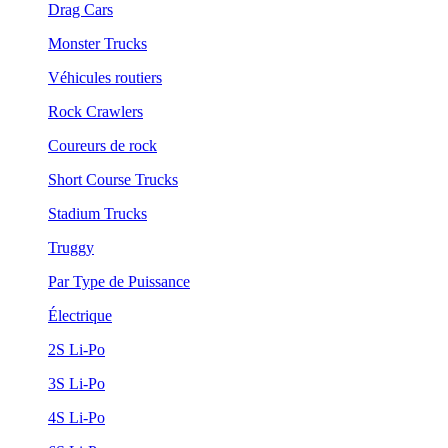
Drag Cars
Monster Trucks
Véhicules routiers
Rock Crawlers
Coureurs de rock
Short Course Trucks
Stadium Trucks
Truggy
Par Type de Puissance
Électrique
2S Li-Po
3S Li-Po
4S Li-Po