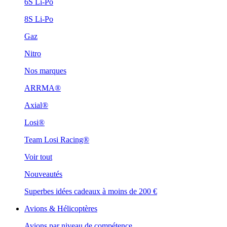
6S Li-Po
8S Li-Po
Gaz
Nitro
Nos marques
ARRMA®
Axial®
Losi®
Team Losi Racing®
Voir tout
Nouveautés
Superbes idées cadeaux à moins de 200 €
Avions & Hélicoptères
Avions par niveau de compétence