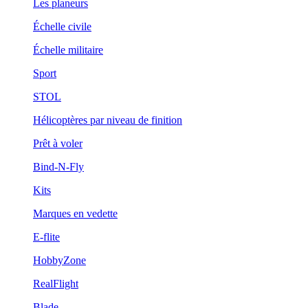
Les planeurs
Échelle civile
Échelle militaire
Sport
STOL
Hélicoptères par niveau de finition
Prêt à voler
Bind-N-Fly
Kits
Marques en vedette
E-flite
HobbyZone
RealFlight
Blade