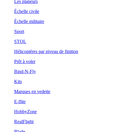
Les planeurs
Échelle civile
Échelle militaire
Sport
STOL
Hélicoptères par niveau de finition
Prêt à voler
Bind-N-Fly
Kits
Marques en vedette
E-flite
HobbyZone
RealFlight
Blade