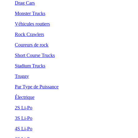
Drag Cars
Monster Trucks
Véhicules routiers
Rock Crawlers
Coureurs de rock
Short Course Trucks
Stadium Trucks
Truggy
Par Type de Puissance
Électrique
2S Li-Po
3S Li-Po
4S Li-Po