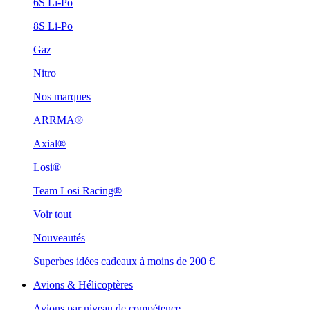
6S Li-Po
8S Li-Po
Gaz
Nitro
Nos marques
ARRMA®
Axial®
Losi®
Team Losi Racing®
Voir tout
Nouveautés
Superbes idées cadeaux à moins de 200 €
Avions & Hélicoptères
Avions par niveau de compétence