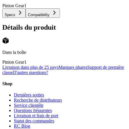
Pinion Gear
1
Specs
Compatibility
Détails du produit
Dans la boîte
Pinion Gear
1
Livraison dans plus de 25 pays
Marques phares
Support de première
classe
D'autres questions?
Shop
Dernières sorties
Recherche de distributeurs
Service clientèle
Questions fréquentes
Livraison et frais de port
Statut des commandes
RC Blog