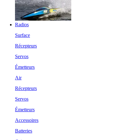
Radios
Surface
Récepteurs
Servos
Émetteurs
Air
Récepteurs
Servos
Émetteurs
Accessoires
Batteries