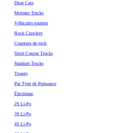
Drag Cars
Monster Trucks
Véhicules routiers
Rock Crawlers
Coureurs de rock
Short Course Trucks
Stadium Trucks
Truggy
Par Type de Puissance
Électrique
2S Li-Po
3S Li-Po
4S Li-Po