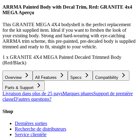
ARRMA Painted Body with Decal Trim, Red: GRANITE 4x4
MEGA
Aperçu
This GRANITE MEGA 4X4 bodyshell is the perfect replacement
for the kit supplied item. Ideal if you want to freshen the look of
your existing body. Strong and hard-wearing with eye-catching
ARRMA trim scheme, this pre-painted, pre-decaled body is supplied
trimmed and ready to fit, straight to your vehicle.
1 x GRANITE 4X4 MEGA Painted Decaled Trimmed Body
(Red/Black)
Overview
All Features
Specs
Compatibility
Parts & Support
Livraison dans plus de 25 pays
Marques phares
Support de première
classe
D'autres questions?
Shop
Dernières sorties
Recherche de distributeurs
Service clientèle