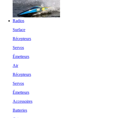
Radios
Surface
Récepteurs
Servos
Émetteurs
Air
Récepteurs
Servos
Émetteurs
Accessoires
Batteries