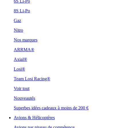
6S Li-Po
8S Li-Po
Gaz
Nitro
Nos marques
ARRMA®
Axial®
Losi®
Team Losi Racing®
Voir tout
Nouveautés
Superbes idées cadeaux à moins de 200 €
Avions & Hélicoptères
Avions par niveau de compétence