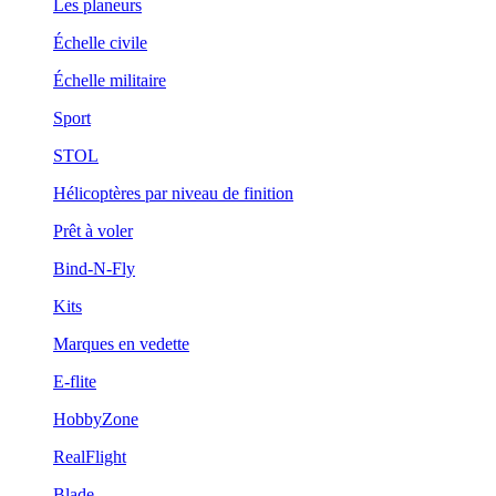
Les planeurs
Échelle civile
Échelle militaire
Sport
STOL
Hélicoptères par niveau de finition
Prêt à voler
Bind-N-Fly
Kits
Marques en vedette
E-flite
HobbyZone
RealFlight
Blade