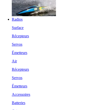
Radios
Surface
Récepteurs
Servos
Émetteurs
Air
Récepteurs
Servos
Émetteurs
Accessoires
Batteries