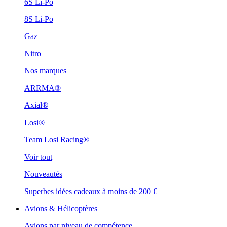
6S Li-Po
8S Li-Po
Gaz
Nitro
Nos marques
ARRMA®
Axial®
Losi®
Team Losi Racing®
Voir tout
Nouveautés
Superbes idées cadeaux à moins de 200 €
Avions & Hélicoptères
Avions par niveau de compétence