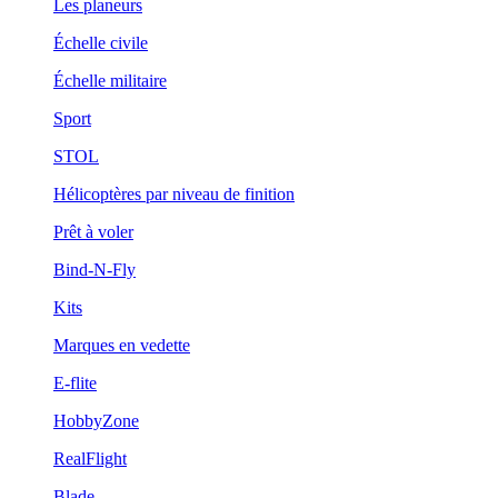
Les planeurs
Échelle civile
Échelle militaire
Sport
STOL
Hélicoptères par niveau de finition
Prêt à voler
Bind-N-Fly
Kits
Marques en vedette
E-flite
HobbyZone
RealFlight
Blade