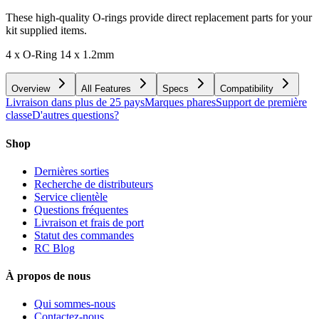
These high-quality O-rings provide direct replacement parts for your
kit supplied items.
4 x O-Ring 14 x 1.2mm
Overview
All Features
Specs
Compatibility
Livraison dans plus de 25 pays
Marques phares
Support de première
classe
D'autres questions?
Shop
Dernières sorties
Recherche de distributeurs
Service clientèle
Questions fréquentes
Livraison et frais de port
Statut des commandes
RC Blog
À propos de nous
Qui sommes-nous
Contactez-nous