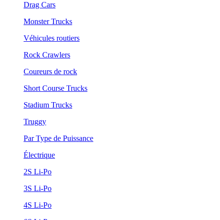
Drag Cars
Monster Trucks
Véhicules routiers
Rock Crawlers
Coureurs de rock
Short Course Trucks
Stadium Trucks
Truggy
Par Type de Puissance
Électrique
2S Li-Po
3S Li-Po
4S Li-Po