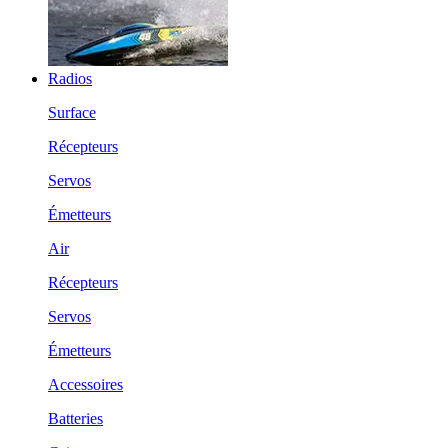
Radios
Surface
Récepteurs
Servos
Émetteurs
Air
Récepteurs
Servos
Émetteurs
Accessoires
Batteries