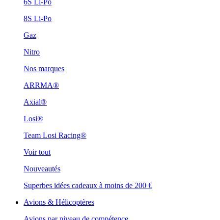
6S Li-Po
8S Li-Po
Gaz
Nitro
Nos marques
ARRMA®
Axial®
Losi®
Team Losi Racing®
Voir tout
Nouveautés
Superbes idées cadeaux à moins de 200 €
Avions & Hélicoptères
Avions par niveau de compétence