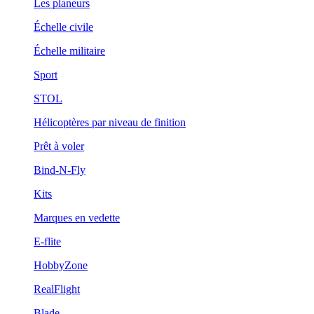
Les planeurs
Échelle civile
Échelle militaire
Sport
STOL
Hélicoptères par niveau de finition
Prêt à voler
Bind-N-Fly
Kits
Marques en vedette
E-flite
HobbyZone
RealFlight
Blade