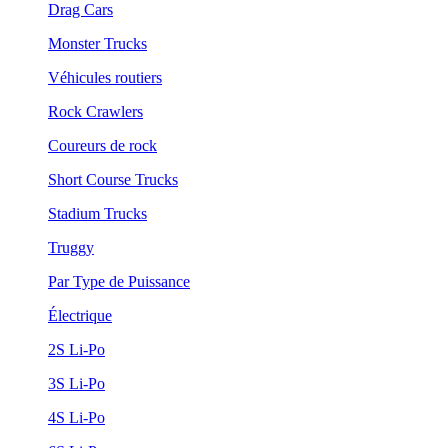
Drag Cars
Monster Trucks
Véhicules routiers
Rock Crawlers
Coureurs de rock
Short Course Trucks
Stadium Trucks
Truggy
Par Type de Puissance
Électrique
2S Li-Po
3S Li-Po
4S Li-Po