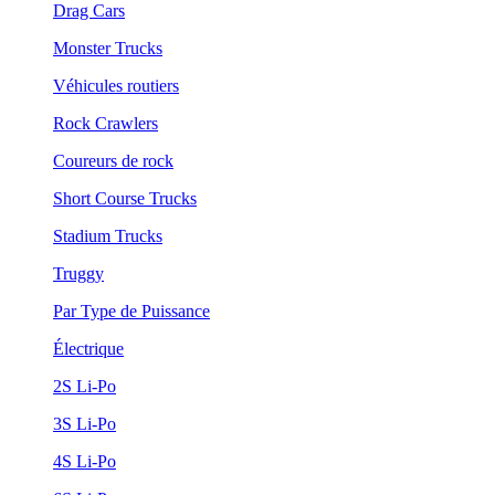
Drag Cars
Monster Trucks
Véhicules routiers
Rock Crawlers
Coureurs de rock
Short Course Trucks
Stadium Trucks
Truggy
Par Type de Puissance
Électrique
2S Li-Po
3S Li-Po
4S Li-Po