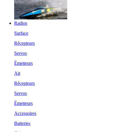
Radios
Surface
Récepteurs
Servos
Émetteurs
Air
Récepteurs
Servos
Émetteurs
Accessoires
Batteries