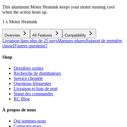
This aluminum Motor Heatsink keeps your motor running cool
when the action heats up.
1 x Motor Heatsink
Overview
All Features
Compatibility
Livraison dans plus de 25 pays
Marques phares
Support de première
classe
D'autres questions?
Shop
Dernières sorties
Recherche de distributeurs
Service clientèle
Questions fréquentes
Livraison et frais de port
Statut des commandes
RC Blog
À propos de nous
Qui sommes-nous
Contactez-nous