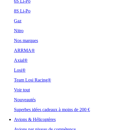
6S Li-Po
8S Li-Po
Gaz
Nitro
Nos marques
ARRMA®
Axial®
Losi®
Team Losi Racing®
Voir tout
Nouveautés
Superbes idées cadeaux à moins de 200 €
Avions & Hélicoptères
Avions par niveau de compétence