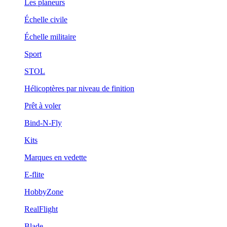
Les planeurs
Échelle civile
Échelle militaire
Sport
STOL
Hélicoptères par niveau de finition
Prêt à voler
Bind-N-Fly
Kits
Marques en vedette
E-flite
HobbyZone
RealFlight
Blade