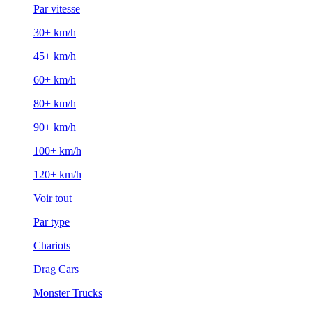
Par vitesse
30+ km/h
45+ km/h
60+ km/h
80+ km/h
90+ km/h
100+ km/h
120+ km/h
Voir tout
Par type
Chariots
Drag Cars
Monster Trucks