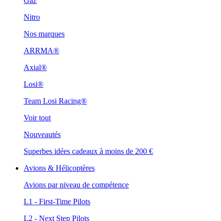
Gaz
Nitro
Nos marques
ARRMA®
Axial®
Losi®
Team Losi Racing®
Voir tout
Nouveautés
Superbes idées cadeaux à moins de 200 €
Avions & Hélicoptères
Avions par niveau de compétence
L1 - First-Time Pilots
L2 - Next Step Pilots