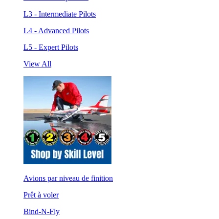
L3 - Intermediate Pilots
L4 - Advanced Pilots
L5 - Expert Pilots
View All
Avions par niveau de finition
Prêt à voler
Bind-N-Fly