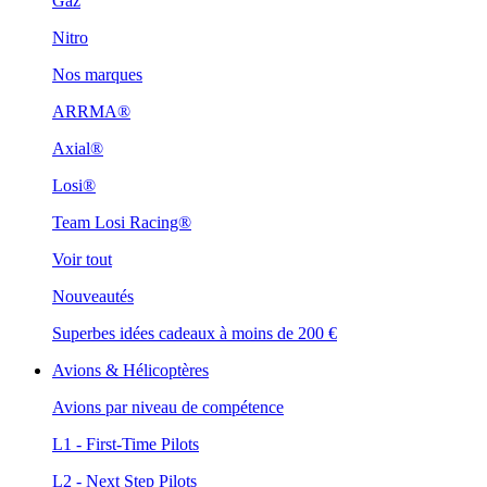
Gaz
Nitro
Nos marques
ARRMA®
Axial®
Losi®
Team Losi Racing®
Voir tout
Nouveautés
Superbes idées cadeaux à moins de 200 €
Avions & Hélicoptères
Avions par niveau de compétence
L1 - First-Time Pilots
L2 - Next Step Pilots