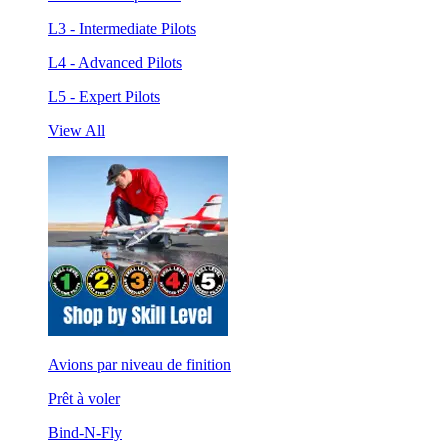
L3 - Intermediate Pilots
L4 - Advanced Pilots
L5 - Expert Pilots
View All
Avions par niveau de finition
Prêt à voler
Bind-N-Fly