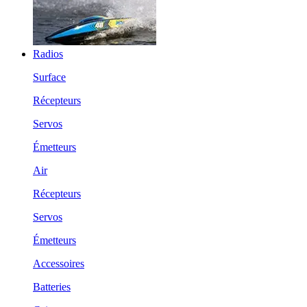
Radios
Surface
Récepteurs
Servos
Émetteurs
Air
Récepteurs
Servos
Émetteurs
Accessoires
Batteries