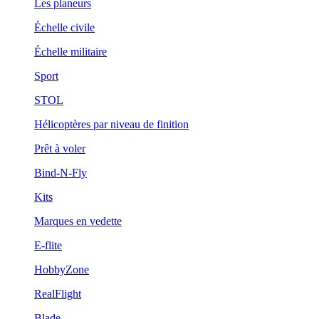
Les planeurs
Échelle civile
Échelle militaire
Sport
STOL
Hélicoptères par niveau de finition
Prêt à voler
Bind-N-Fly
Kits
Marques en vedette
E-flite
HobbyZone
RealFlight
Blade