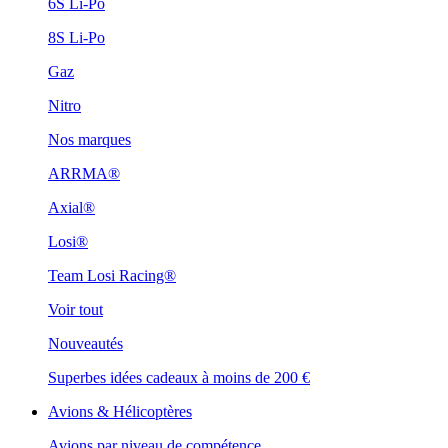
6S Li-Po
8S Li-Po
Gaz
Nitro
Nos marques
ARRMA®
Axial®
Losi®
Team Losi Racing®
Voir tout
Nouveautés
Superbes idées cadeaux à moins de 200 €
Avions & Hélicoptères
Avions par niveau de compétence