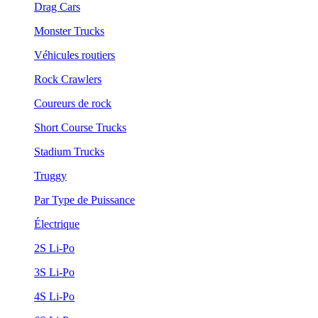
Drag Cars
Monster Trucks
Véhicules routiers
Rock Crawlers
Coureurs de rock
Short Course Trucks
Stadium Trucks
Truggy
Par Type de Puissance
Électrique
2S Li-Po
3S Li-Po
4S Li-Po