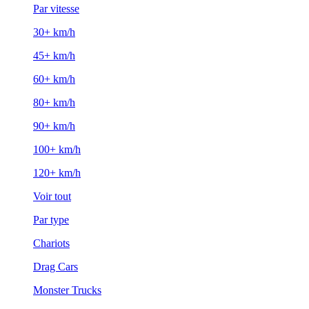
Par vitesse
30+ km/h
45+ km/h
60+ km/h
80+ km/h
90+ km/h
100+ km/h
120+ km/h
Voir tout
Par type
Chariots
Drag Cars
Monster Trucks