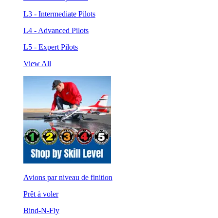
L3 - Intermediate Pilots
L4 - Advanced Pilots
L5 - Expert Pilots
View All
Avions par niveau de finition
Prêt à voler
Bind-N-Fly