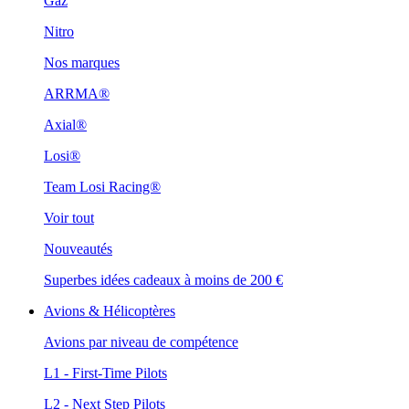
Gaz
Nitro
Nos marques
ARRMA®
Axial®
Losi®
Team Losi Racing®
Voir tout
Nouveautés
Superbes idées cadeaux à moins de 200 €
Avions & Hélicoptères
Avions par niveau de compétence
L1 - First-Time Pilots
L2 - Next Step Pilots