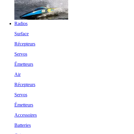
Radios
Surface
Récepteurs
Servos
Émetteurs
Air
Récepteurs
Servos
Émetteurs
Accessoires
Batteries