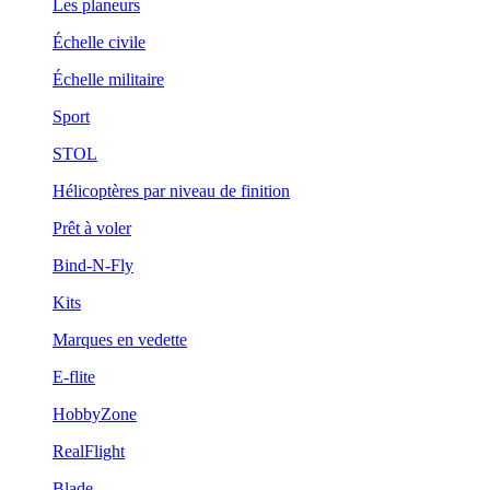
Les planeurs
Échelle civile
Échelle militaire
Sport
STOL
Hélicoptères par niveau de finition
Prêt à voler
Bind-N-Fly
Kits
Marques en vedette
E-flite
HobbyZone
RealFlight
Blade