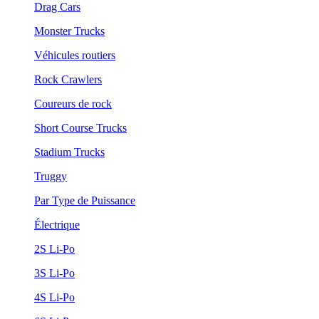
Drag Cars
Monster Trucks
Véhicules routiers
Rock Crawlers
Coureurs de rock
Short Course Trucks
Stadium Trucks
Truggy
Par Type de Puissance
Électrique
2S Li-Po
3S Li-Po
4S Li-Po