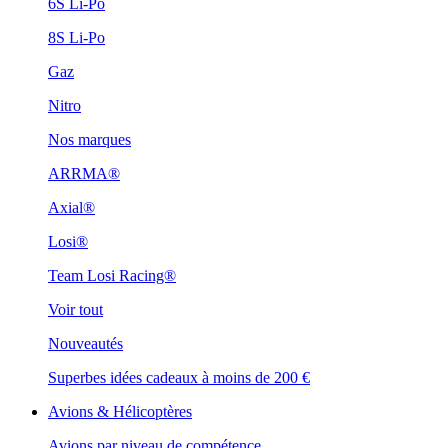
6S Li-Po
8S Li-Po
Gaz
Nitro
Nos marques
ARRMA®
Axial®
Losi®
Team Losi Racing®
Voir tout
Nouveautés
Superbes idées cadeaux à moins de 200 €
Avions & Hélicoptères
Avions par niveau de compétence