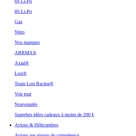
6S Li-Po
8S Li-Po
Gaz
Nitro
Nos marques
ARRMA®
Axial®
Losi®
Team Losi Racing®
Voir tout
Nouveautés
Superbes idées cadeaux à moins de 200 €
Avions & Hélicoptères
Avions par niveau de compétence