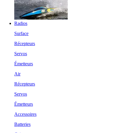
Radios
Surface
Récepteurs
Servos
Émetteurs
Air
Récepteurs
Servos
Émetteurs
Accessoires
Batteries