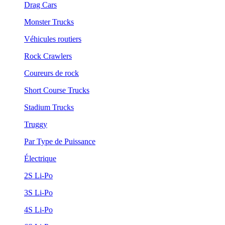
Drag Cars
Monster Trucks
Véhicules routiers
Rock Crawlers
Coureurs de rock
Short Course Trucks
Stadium Trucks
Truggy
Par Type de Puissance
Électrique
2S Li-Po
3S Li-Po
4S Li-Po