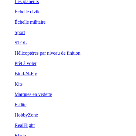
Les planeurs
Échelle civile
Échelle militaire
Sport
STOL
Hélicoptères par niveau de finition
Prêt à voler
Bind-N-Fly
Kits
Marques en vedette
E-flite
HobbyZone
RealFlight
Blade