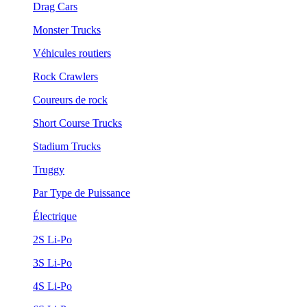
Drag Cars
Monster Trucks
Véhicules routiers
Rock Crawlers
Coureurs de rock
Short Course Trucks
Stadium Trucks
Truggy
Par Type de Puissance
Électrique
2S Li-Po
3S Li-Po
4S Li-Po