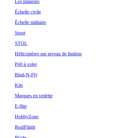
Les planeurs
Échelle civile
Échelle militaire
Sport
STOL
Hélicoptères par niveau de finition
Prêt à voler
Bind-N-Fly
Kits
Marques en vedette
E-flite
HobbyZone
RealFlight
Blade