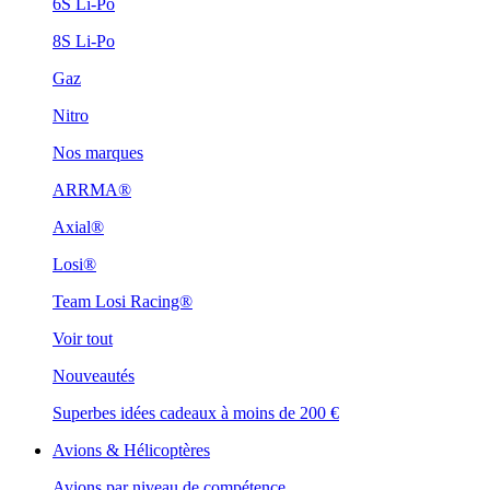
6S Li-Po
8S Li-Po
Gaz
Nitro
Nos marques
ARRMA®
Axial®
Losi®
Team Losi Racing®
Voir tout
Nouveautés
Superbes idées cadeaux à moins de 200 €
Avions & Hélicoptères
Avions par niveau de compétence