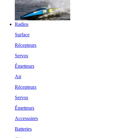
Radios
Surface
Récepteurs
Servos
Émetteurs
Air
Récepteurs
Servos
Émetteurs
Accessoires
Batteries