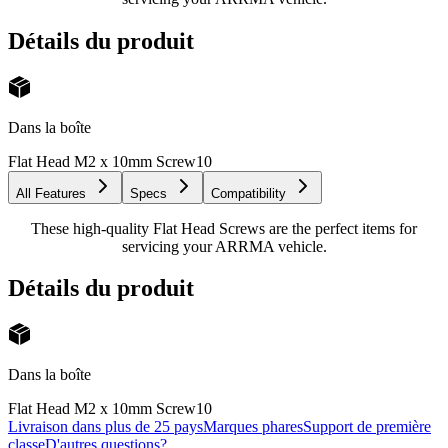
Détails du produit
Dans la boîte
Flat Head M2 x 10mm Screw
10
All Features
Specs
Compatibility
These high-quality Flat Head Screws are the perfect items for
servicing your ARRMA vehicle.
Détails du produit
Dans la boîte
Flat Head M2 x 10mm Screw
10
Livraison dans plus de 25 pays
Marques phares
Support de première
classe
D'autres questions?