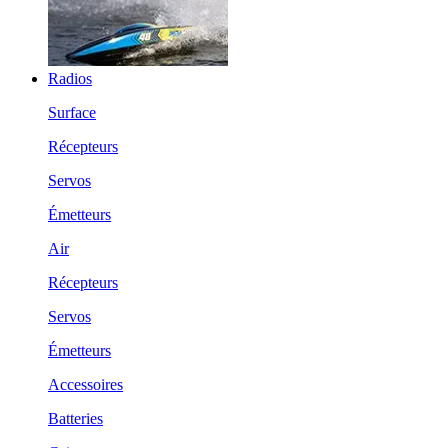
Radios
Surface
Récepteurs
Servos
Émetteurs
Air
Récepteurs
Servos
Émetteurs
Accessoires
Batteries