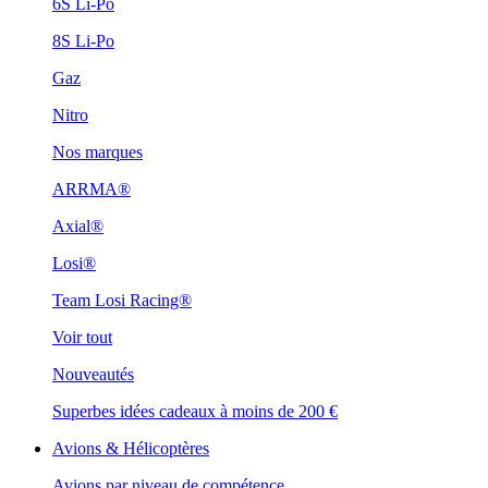
6S Li-Po
8S Li-Po
Gaz
Nitro
Nos marques
ARRMA®
Axial®
Losi®
Team Losi Racing®
Voir tout
Nouveautés
Superbes idées cadeaux à moins de 200 €
Avions & Hélicoptères
Avions par niveau de compétence