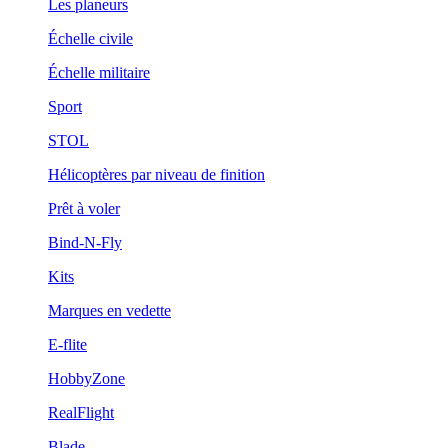
Les planeurs
Échelle civile
Échelle militaire
Sport
STOL
Hélicoptères par niveau de finition
Prêt à voler
Bind-N-Fly
Kits
Marques en vedette
E-flite
HobbyZone
RealFlight
Blade