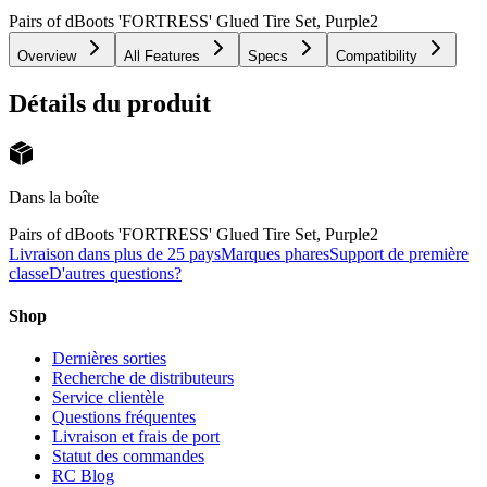
Pairs of dBoots 'FORTRESS' Glued Tire Set, Purple
2
Overview
All Features
Specs
Compatibility
Détails du produit
Dans la boîte
Pairs of dBoots 'FORTRESS' Glued Tire Set, Purple
2
Livraison dans plus de 25 pays
Marques phares
Support de première
classe
D'autres questions?
Shop
Dernières sorties
Recherche de distributeurs
Service clientèle
Questions fréquentes
Livraison et frais de port
Statut des commandes
RC Blog