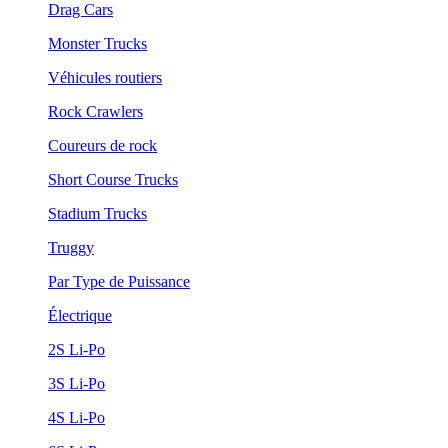
Drag Cars
Monster Trucks
Véhicules routiers
Rock Crawlers
Coureurs de rock
Short Course Trucks
Stadium Trucks
Truggy
Par Type de Puissance
Électrique
2S Li-Po
3S Li-Po
4S Li-Po