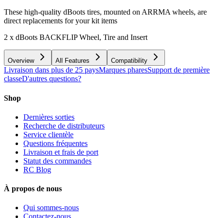
These high-quality dBoots tires, mounted on ARRMA wheels, are
direct replacements for your kit items
2 x dBoots BACKFLIP Wheel, Tire and Insert
Overview
All Features
Compatibility
Livraison dans plus de 25 pays
Marques phares
Support de première
classe
D'autres questions?
Shop
Dernières sorties
Recherche de distributeurs
Service clientèle
Questions fréquentes
Livraison et frais de port
Statut des commandes
RC Blog
À propos de nous
Qui sommes-nous
Contactez-nous