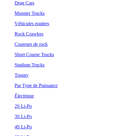
Drag Cars
Monster Trucks
Véhicules routiers
Rock Crawlers
Coureurs de rock
Short Course Trucks
Stadium Trucks
Truggy
Par Type de Puissance
Électrique
2S Li-Po
3S Li-Po
4S Li-Po