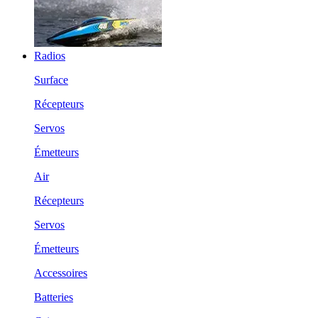
Radios
Surface
Récepteurs
Servos
Émetteurs
Air
Récepteurs
Servos
Émetteurs
Accessoires
Batteries