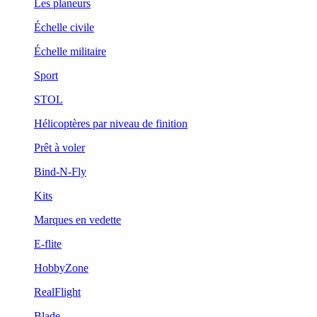
Les planeurs
Échelle civile
Échelle militaire
Sport
STOL
Hélicoptères par niveau de finition
Prêt à voler
Bind-N-Fly
Kits
Marques en vedette
E-flite
HobbyZone
RealFlight
Blade