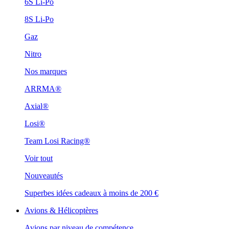
6S Li-Po
8S Li-Po
Gaz
Nitro
Nos marques
ARRMA®
Axial®
Losi®
Team Losi Racing®
Voir tout
Nouveautés
Superbes idées cadeaux à moins de 200 €
Avions & Hélicoptères
Avions par niveau de compétence