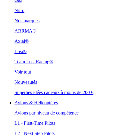
Gaz
Nitro
Nos marques
ARRMA®
Axial®
Losi®
Team Losi Racing®
Voir tout
Nouveautés
Superbes idées cadeaux à moins de 200 €
Avions & Hélicoptères
Avions par niveau de compétence
L1 - First-Time Pilots
L2 - Next Step Pilots