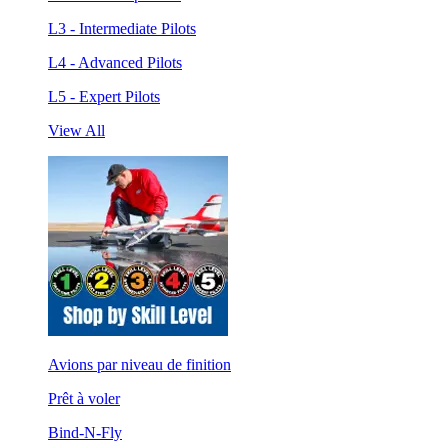
L3 - Intermediate Pilots
L4 - Advanced Pilots
L5 - Expert Pilots
View All
Avions par niveau de finition
Prêt à voler
Bind-N-Fly