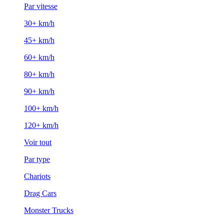
Par vitesse
30+ km/h
45+ km/h
60+ km/h
80+ km/h
90+ km/h
100+ km/h
120+ km/h
Voir tout
Par type
Chariots
Drag Cars
Monster Trucks