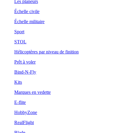
Les planeurs
Échelle civile
Échelle militaire
Sport
STOL
Hélicoptères par niveau de finition
Prêt à voler
Bind-N-Fly
Kits
Marques en vedette
E-flite
HobbyZone
RealFlight
Blade