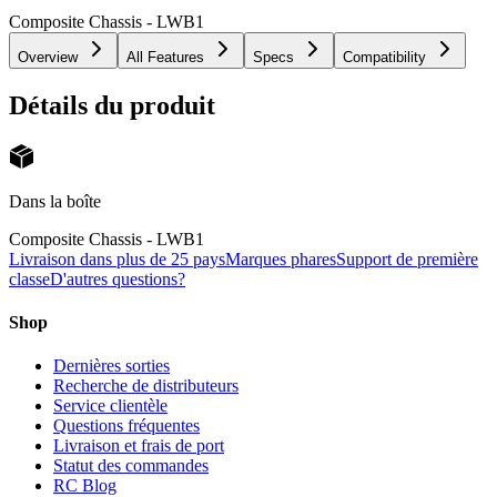
Composite Chassis - LWB
1
Overview
All Features
Specs
Compatibility
Détails du produit
Dans la boîte
Composite Chassis - LWB
1
Livraison dans plus de 25 pays
Marques phares
Support de première
classe
D'autres questions?
Shop
Dernières sorties
Recherche de distributeurs
Service clientèle
Questions fréquentes
Livraison et frais de port
Statut des commandes
RC Blog