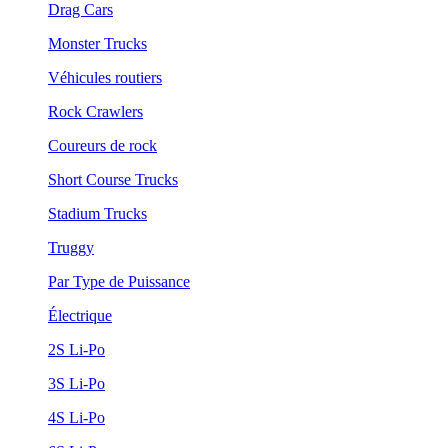
Drag Cars
Monster Trucks
Véhicules routiers
Rock Crawlers
Coureurs de rock
Short Course Trucks
Stadium Trucks
Truggy
Par Type de Puissance
Électrique
2S Li-Po
3S Li-Po
4S Li-Po