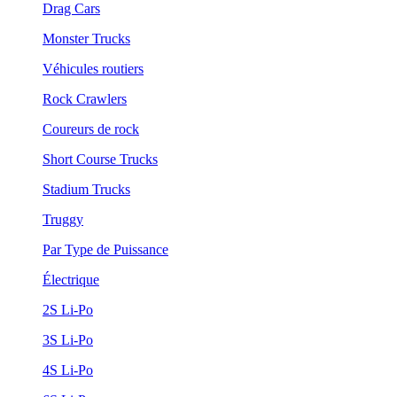
Drag Cars
Monster Trucks
Véhicules routiers
Rock Crawlers
Coureurs de rock
Short Course Trucks
Stadium Trucks
Truggy
Par Type de Puissance
Électrique
2S Li-Po
3S Li-Po
4S Li-Po