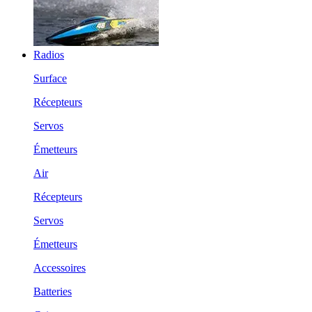
Radios
Surface
Récepteurs
Servos
Émetteurs
Air
Récepteurs
Servos
Émetteurs
Accessoires
Batteries