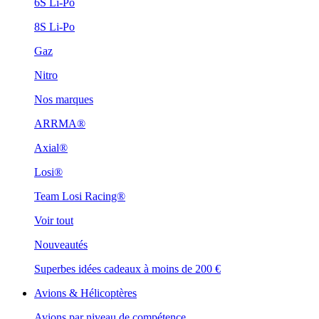
6S Li-Po
8S Li-Po
Gaz
Nitro
Nos marques
ARRMA®
Axial®
Losi®
Team Losi Racing®
Voir tout
Nouveautés
Superbes idées cadeaux à moins de 200 €
Avions & Hélicoptères
Avions par niveau de compétence