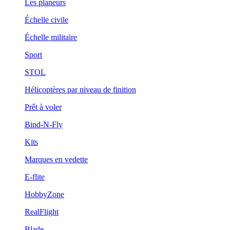
Les planeurs
Échelle civile
Échelle militaire
Sport
STOL
Hélicoptères par niveau de finition
Prêt à voler
Bind-N-Fly
Kits
Marques en vedette
E-flite
HobbyZone
RealFlight
Blade