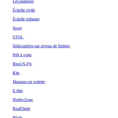
Les planeurs
Échelle civile
Échelle militaire
Sport
STOL
Hélicoptères par niveau de finition
Prêt à voler
Bind-N-Fly
Kits
Marques en vedette
E-flite
HobbyZone
RealFlight
Blade