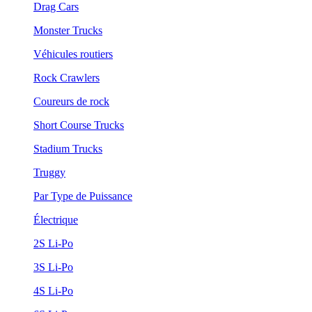
Drag Cars
Monster Trucks
Véhicules routiers
Rock Crawlers
Coureurs de rock
Short Course Trucks
Stadium Trucks
Truggy
Par Type de Puissance
Électrique
2S Li-Po
3S Li-Po
4S Li-Po