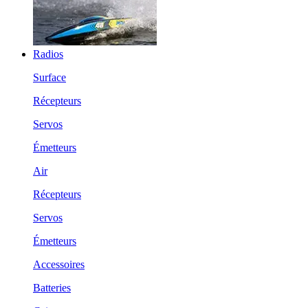
Radios
Surface
Récepteurs
Servos
Émetteurs
Air
Récepteurs
Servos
Émetteurs
Accessoires
Batteries