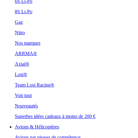
6S Li-Po
8S Li-Po
Gaz
Nitro
Nos marques
ARRMA®
Axial®
Losi®
Team Losi Racing®
Voir tout
Nouveautés
Superbes idées cadeaux à moins de 200 €
Avions & Hélicoptères
Avions par niveau de compétence