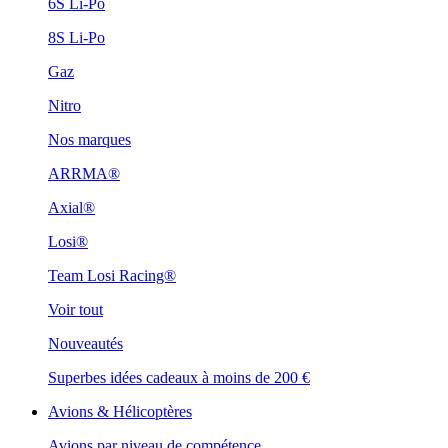
6S Li-Po
8S Li-Po
Gaz
Nitro
Nos marques
ARRMA®
Axial®
Losi®
Team Losi Racing®
Voir tout
Nouveautés
Superbes idées cadeaux à moins de 200 €
Avions & Hélicoptères
Avions par niveau de compétence