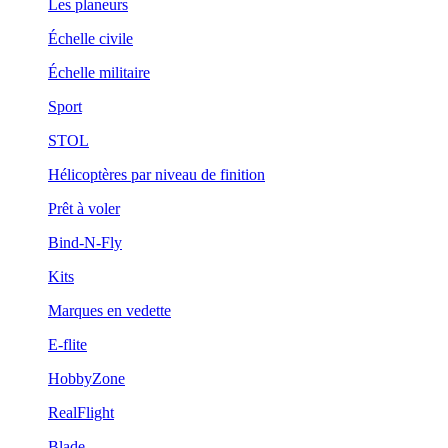
Les planeurs
Échelle civile
Échelle militaire
Sport
STOL
Hélicoptères par niveau de finition
Prêt à voler
Bind-N-Fly
Kits
Marques en vedette
E-flite
HobbyZone
RealFlight
Blade