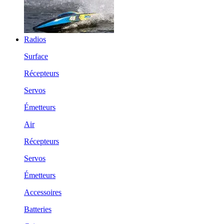
Radios
Surface
Récepteurs
Servos
Émetteurs
Air
Récepteurs
Servos
Émetteurs
Accessoires
Batteries