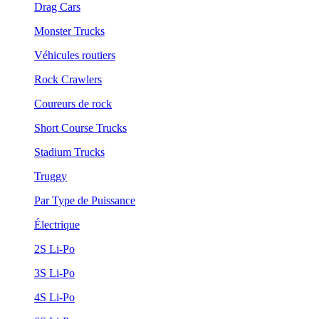
Drag Cars
Monster Trucks
Véhicules routiers
Rock Crawlers
Coureurs de rock
Short Course Trucks
Stadium Trucks
Truggy
Par Type de Puissance
Électrique
2S Li-Po
3S Li-Po
4S Li-Po