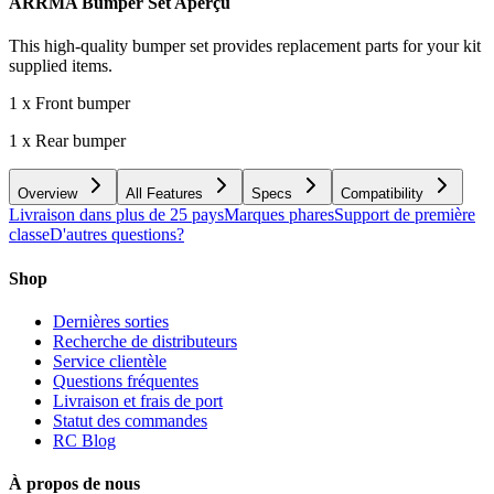
ARRMA Bumper Set
Aperçu
This high-quality bumper set provides replacement parts for your kit
supplied items.
1 x Front bumper
1 x Rear bumper
Overview
All Features
Specs
Compatibility
Livraison dans plus de 25 pays
Marques phares
Support de première
classe
D'autres questions?
Shop
Dernières sorties
Recherche de distributeurs
Service clientèle
Questions fréquentes
Livraison et frais de port
Statut des commandes
RC Blog
À propos de nous