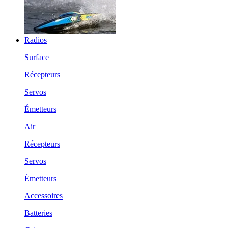
Radios
Surface
Récepteurs
Servos
Émetteurs
Air
Récepteurs
Servos
Émetteurs
Accessoires
Batteries