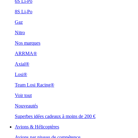
6S Li-Po
8S Li-Po
Gaz
Nitro
Nos marques
ARRMA®
Axial®
Losi®
Team Losi Racing®
Voir tout
Nouveautés
Superbes idées cadeaux à moins de 200 €
Avions & Hélicoptères
Avions par niveau de compétence