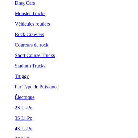
Drag Cars
Monster Trucks
Véhicules routiers
Rock Crawlers
Coureurs de rock
Short Course Trucks
Stadium Trucks
Truggy
Par Type de Puissance
Électrique
2S Li-Po
3S Li-Po
4S Li-Po