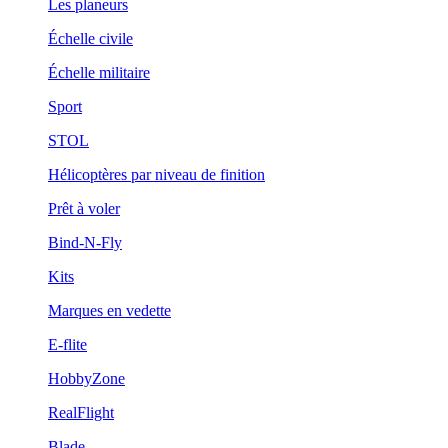
Les planeurs
Échelle civile
Échelle militaire
Sport
STOL
Hélicoptères par niveau de finition
Prêt à voler
Bind-N-Fly
Kits
Marques en vedette
E-flite
HobbyZone
RealFlight
Blade