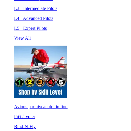
L3 - Intermediate Pilots
L4 - Advanced Pilots
L5 - Expert Pilots
View All
Avions par niveau de finition
Prêt à voler
Bind-N-Fly