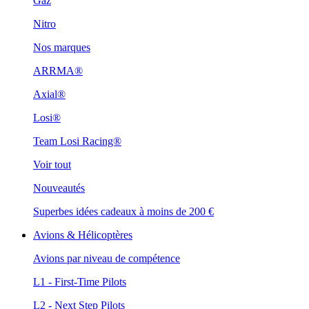
Gaz
Nitro
Nos marques
ARRMA®
Axial®
Losi®
Team Losi Racing®
Voir tout
Nouveautés
Superbes idées cadeaux à moins de 200 €
Avions & Hélicoptères
Avions par niveau de compétence
L1 - First-Time Pilots
L2 - Next Step Pilots