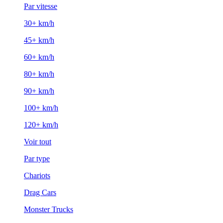
Par vitesse
30+ km/h
45+ km/h
60+ km/h
80+ km/h
90+ km/h
100+ km/h
120+ km/h
Voir tout
Par type
Chariots
Drag Cars
Monster Trucks