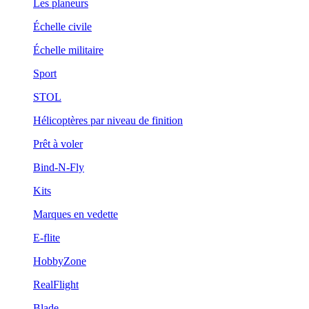
Les planeurs
Échelle civile
Échelle militaire
Sport
STOL
Hélicoptères par niveau de finition
Prêt à voler
Bind-N-Fly
Kits
Marques en vedette
E-flite
HobbyZone
RealFlight
Blade