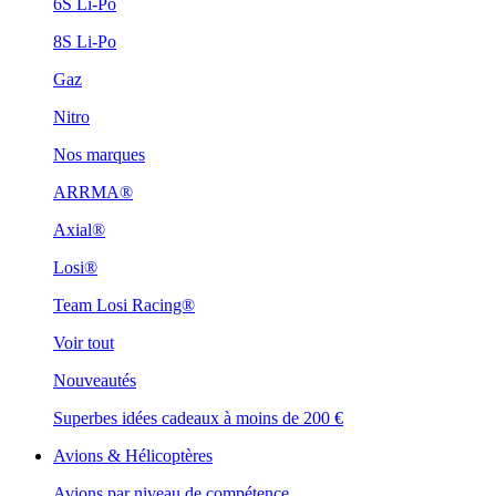
6S Li-Po
8S Li-Po
Gaz
Nitro
Nos marques
ARRMA®
Axial®
Losi®
Team Losi Racing®
Voir tout
Nouveautés
Superbes idées cadeaux à moins de 200 €
Avions & Hélicoptères
Avions par niveau de compétence