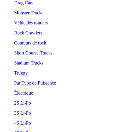
Drag Cars
Monster Trucks
Véhicules routiers
Rock Crawlers
Coureurs de rock
Short Course Trucks
Stadium Trucks
Truggy
Par Type de Puissance
Électrique
2S Li-Po
3S Li-Po
4S Li-Po