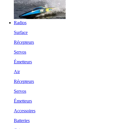
Radios
Surface
Récepteurs
Servos
Émetteurs
Air
Récepteurs
Servos
Émetteurs
Accessoires
Batteries