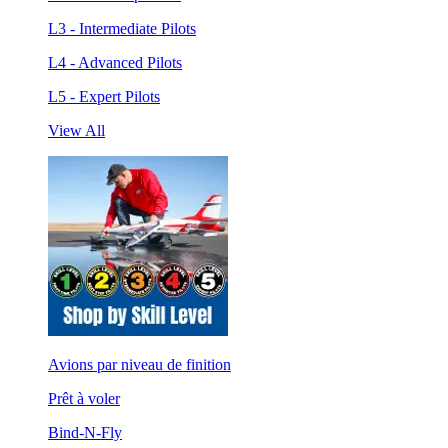
L3 - Intermediate Pilots
L4 - Advanced Pilots
L5 - Expert Pilots
View All
Avions par niveau de finition
Prêt à voler
Bind-N-Fly