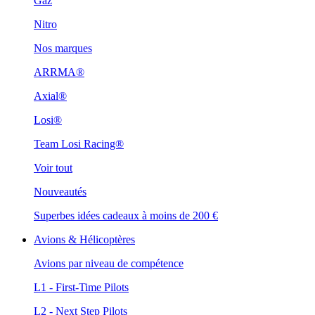
Gaz
Nitro
Nos marques
ARRMA®
Axial®
Losi®
Team Losi Racing®
Voir tout
Nouveautés
Superbes idées cadeaux à moins de 200 €
Avions & Hélicoptères
Avions par niveau de compétence
L1 - First-Time Pilots
L2 - Next Step Pilots