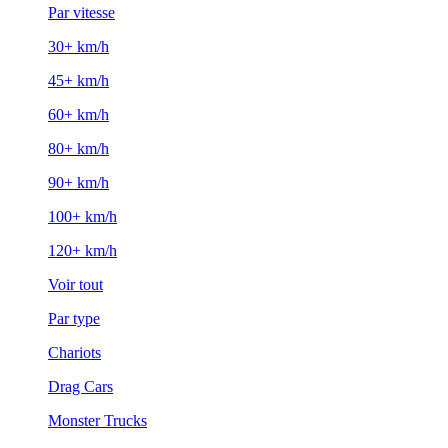
Par vitesse
30+ km/h
45+ km/h
60+ km/h
80+ km/h
90+ km/h
100+ km/h
120+ km/h
Voir tout
Par type
Chariots
Drag Cars
Monster Trucks