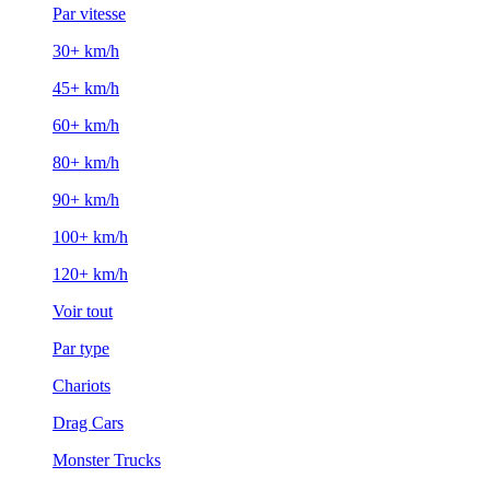
Par vitesse
30+ km/h
45+ km/h
60+ km/h
80+ km/h
90+ km/h
100+ km/h
120+ km/h
Voir tout
Par type
Chariots
Drag Cars
Monster Trucks