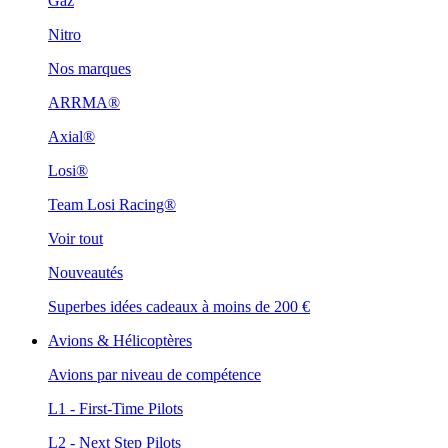
Gaz
Nitro
Nos marques
ARRMA®
Axial®
Losi®
Team Losi Racing®
Voir tout
Nouveautés
Superbes idées cadeaux à moins de 200 €
Avions & Hélicoptères
Avions par niveau de compétence
L1 - First-Time Pilots
L2 - Next Step Pilots