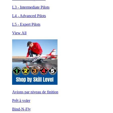
L3 - Intermediate Pilots
L4 - Advanced Pilots
L5 - Expert Pilots
View All
Avions par niveau de finition
Prêt à voler
Bind-N-Fly