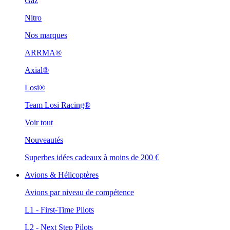
Gaz
Nitro
Nos marques
ARRMA®
Axial®
Losi®
Team Losi Racing®
Voir tout
Nouveautés
Superbes idées cadeaux à moins de 200 €
Avions & Hélicoptères
Avions par niveau de compétence
L1 - First-Time Pilots
L2 - Next Step Pilots