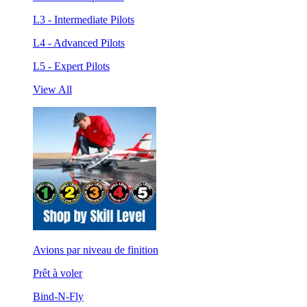
L3 - Intermediate Pilots
L4 - Advanced Pilots
L5 - Expert Pilots
View All
Avions par niveau de finition
Prêt à voler
Bind-N-Fly