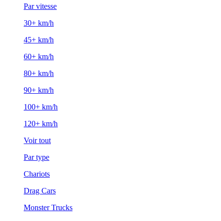
Par vitesse
30+ km/h
45+ km/h
60+ km/h
80+ km/h
90+ km/h
100+ km/h
120+ km/h
Voir tout
Par type
Chariots
Drag Cars
Monster Trucks