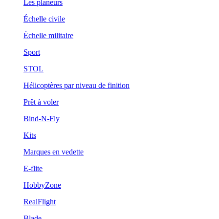
Les planeurs
Échelle civile
Échelle militaire
Sport
STOL
Hélicoptères par niveau de finition
Prêt à voler
Bind-N-Fly
Kits
Marques en vedette
E-flite
HobbyZone
RealFlight
Blade