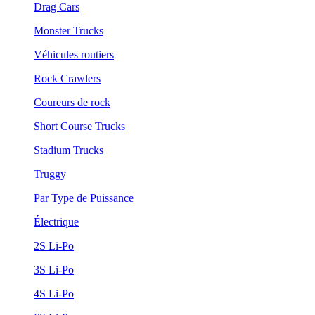
Drag Cars
Monster Trucks
Véhicules routiers
Rock Crawlers
Coureurs de rock
Short Course Trucks
Stadium Trucks
Truggy
Par Type de Puissance
Électrique
2S Li-Po
3S Li-Po
4S Li-Po