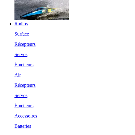
Radios
Surface
Récepteurs
Servos
Émetteurs
Air
Récepteurs
Servos
Émetteurs
Accessoires
Batteries