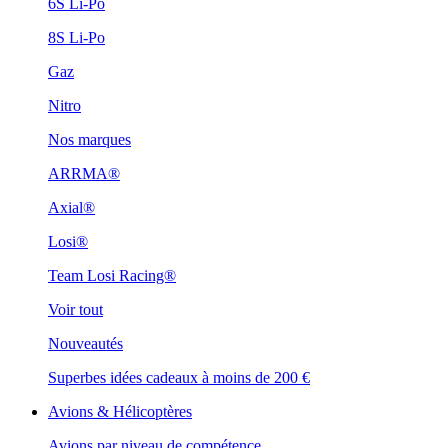
6S Li-Po
8S Li-Po
Gaz
Nitro
Nos marques
ARRMA®
Axial®
Losi®
Team Losi Racing®
Voir tout
Nouveautés
Superbes idées cadeaux à moins de 200 €
Avions & Hélicoptères
Avions par niveau de compétence