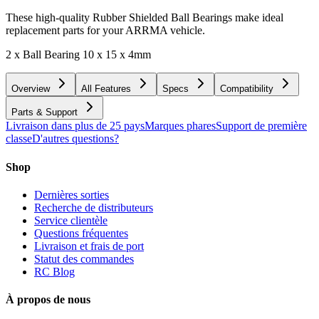
These high-quality Rubber Shielded Ball Bearings make ideal
replacement parts for your ARRMA vehicle.
2 x Ball Bearing 10 x 15 x 4mm
Overview
All Features
Specs
Compatibility
Parts & Support
Livraison dans plus de 25 pays
Marques phares
Support de première
classe
D'autres questions?
Shop
Dernières sorties
Recherche de distributeurs
Service clientèle
Questions fréquentes
Livraison et frais de port
Statut des commandes
RC Blog
À propos de nous