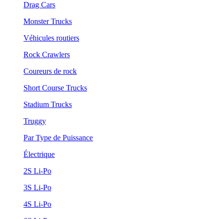
Drag Cars
Monster Trucks
Véhicules routiers
Rock Crawlers
Coureurs de rock
Short Course Trucks
Stadium Trucks
Truggy
Par Type de Puissance
Électrique
2S Li-Po
3S Li-Po
4S Li-Po