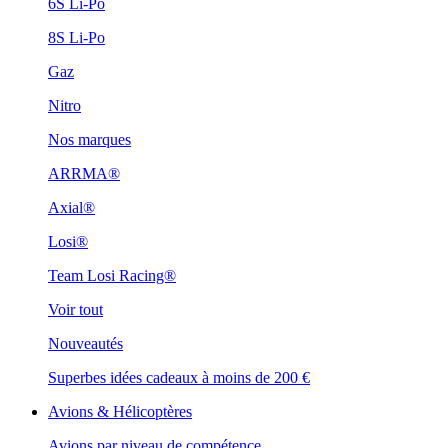
6S Li-Po
8S Li-Po
Gaz
Nitro
Nos marques
ARRMA®
Axial®
Losi®
Team Losi Racing®
Voir tout
Nouveautés
Superbes idées cadeaux à moins de 200 €
Avions & Hélicoptères
Avions par niveau de compétence