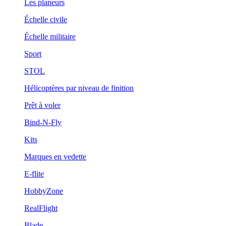
Les planeurs
Échelle civile
Échelle militaire
Sport
STOL
Hélicoptères par niveau de finition
Prêt à voler
Bind-N-Fly
Kits
Marques en vedette
E-flite
HobbyZone
RealFlight
Blade