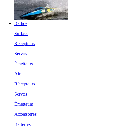
Radios
Surface
Récepteurs
Servos
Émetteurs
Air
Récepteurs
Servos
Émetteurs
Accessoires
Batteries