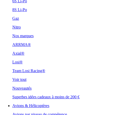
6S Li-Po
8S Li-Po
Gaz
Nitro
Nos marques
ARRMA®
Axial®
Losi®
Team Losi Racing®
Voir tout
Nouveautés
Superbes idées cadeaux à moins de 200 €
Avions & Hélicoptères
Avions par niveau de compétence