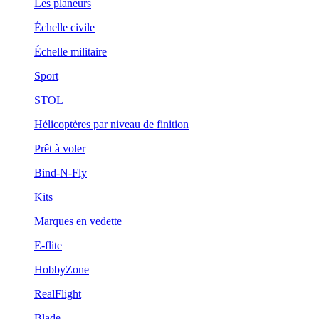
Les planeurs
Échelle civile
Échelle militaire
Sport
STOL
Hélicoptères par niveau de finition
Prêt à voler
Bind-N-Fly
Kits
Marques en vedette
E-flite
HobbyZone
RealFlight
Blade