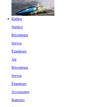
Radios
Surface
Récepteurs
Servos
Émetteurs
Air
Récepteurs
Servos
Émetteurs
Accessoires
Batteries