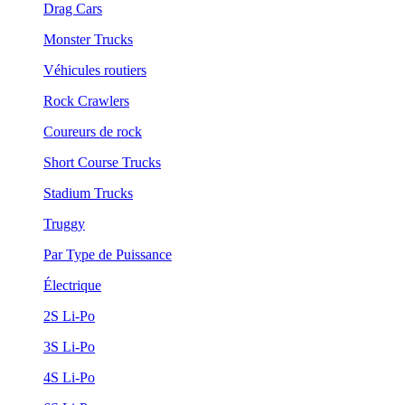
Drag Cars
Monster Trucks
Véhicules routiers
Rock Crawlers
Coureurs de rock
Short Course Trucks
Stadium Trucks
Truggy
Par Type de Puissance
Électrique
2S Li-Po
3S Li-Po
4S Li-Po