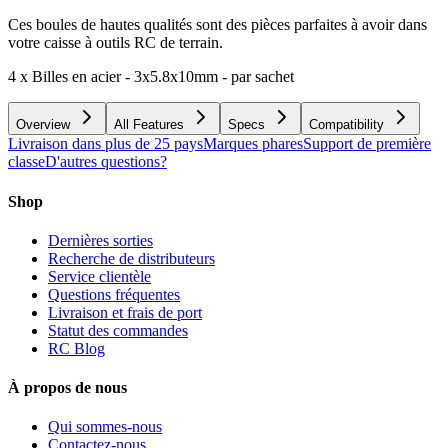
Ces boules de hautes qualités sont des pièces parfaites à avoir dans
votre caisse à outils RC de terrain.
4 x Billes en acier - 3x5.8x10mm - par sachet
Overview
All Features
Specs
Compatibility
Livraison dans plus de 25 pays
Marques phares
Support de première
classe
D'autres questions?
Shop
Dernières sorties
Recherche de distributeurs
Service clientèle
Questions fréquentes
Livraison et frais de port
Statut des commandes
RC Blog
À propos de nous
Qui sommes-nous
Contactez-nous