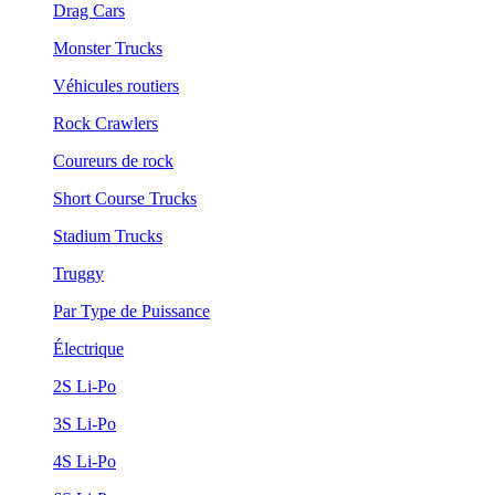
Drag Cars
Monster Trucks
Véhicules routiers
Rock Crawlers
Coureurs de rock
Short Course Trucks
Stadium Trucks
Truggy
Par Type de Puissance
Électrique
2S Li-Po
3S Li-Po
4S Li-Po