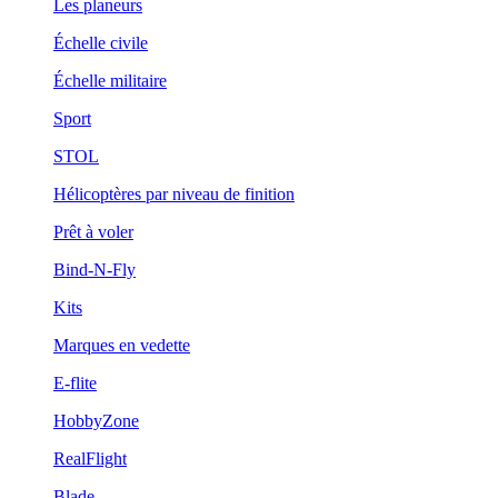
Les planeurs
Échelle civile
Échelle militaire
Sport
STOL
Hélicoptères par niveau de finition
Prêt à voler
Bind-N-Fly
Kits
Marques en vedette
E-flite
HobbyZone
RealFlight
Blade