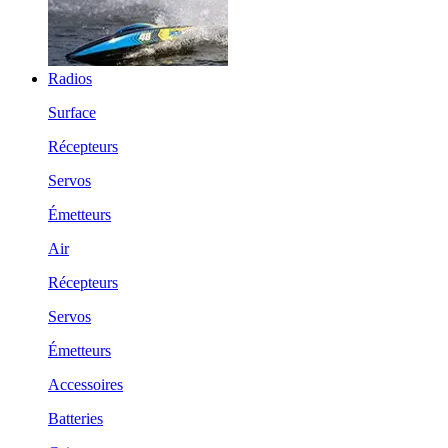
Radios
Surface
Récepteurs
Servos
Émetteurs
Air
Récepteurs
Servos
Émetteurs
Accessoires
Batteries