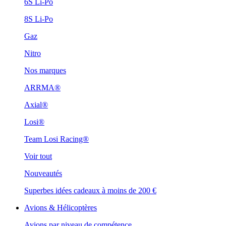
6S Li-Po
8S Li-Po
Gaz
Nitro
Nos marques
ARRMA®
Axial®
Losi®
Team Losi Racing®
Voir tout
Nouveautés
Superbes idées cadeaux à moins de 200 €
Avions & Hélicoptères
Avions par niveau de compétence