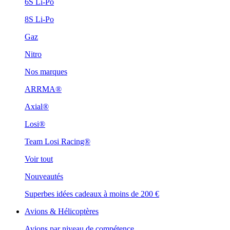
6S Li-Po
8S Li-Po
Gaz
Nitro
Nos marques
ARRMA®
Axial®
Losi®
Team Losi Racing®
Voir tout
Nouveautés
Superbes idées cadeaux à moins de 200 €
Avions & Hélicoptères
Avions par niveau de compétence