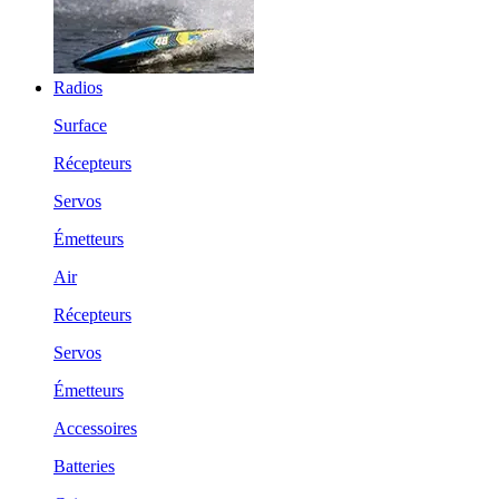
Radios
Surface
Récepteurs
Servos
Émetteurs
Air
Récepteurs
Servos
Émetteurs
Accessoires
Batteries