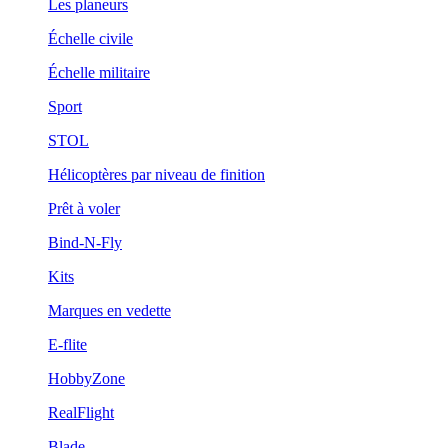
Les planeurs
Échelle civile
Échelle militaire
Sport
STOL
Hélicoptères par niveau de finition
Prêt à voler
Bind-N-Fly
Kits
Marques en vedette
E-flite
HobbyZone
RealFlight
Blade