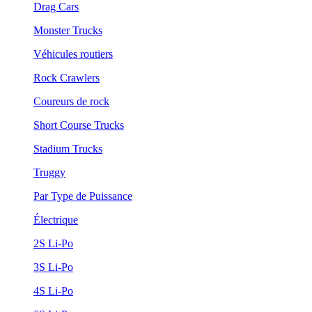
Drag Cars
Monster Trucks
Véhicules routiers
Rock Crawlers
Coureurs de rock
Short Course Trucks
Stadium Trucks
Truggy
Par Type de Puissance
Électrique
2S Li-Po
3S Li-Po
4S Li-Po