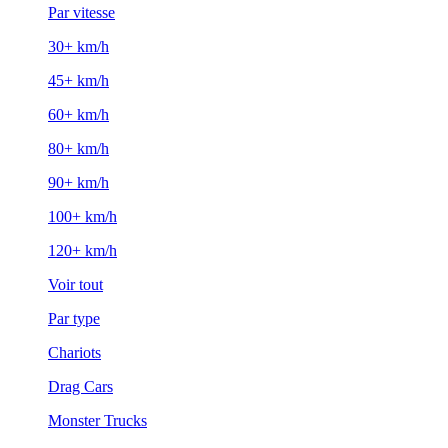
Par vitesse
30+ km/h
45+ km/h
60+ km/h
80+ km/h
90+ km/h
100+ km/h
120+ km/h
Voir tout
Par type
Chariots
Drag Cars
Monster Trucks