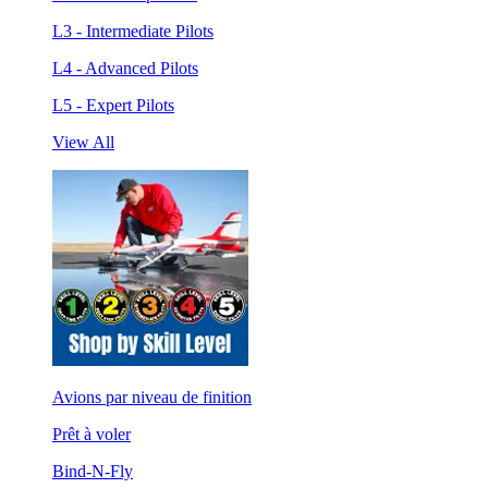
L3 - Intermediate Pilots
L4 - Advanced Pilots
L5 - Expert Pilots
View All
Avions par niveau de finition
Prêt à voler
Bind-N-Fly