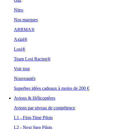
Gaz
Nitro
Nos marques
ARRMA®
Axial®
Losi®
Team Losi Racing®
Voir tout
Nouveautés
Superbes idées cadeaux à moins de 200 €
Avions & Hélicoptères
Avions par niveau de compétence
L1 - First-Time Pilots
L2 - Next Step Pilots