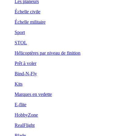
Les planeurs
Échelle civile
Échelle militaire
Sport
STOL
Hélicoptères par niveau de finition
Prêt à voler
Bind-N-Fly
Kits
Marques en vedette
E-flite
HobbyZone
RealFlight
Blade