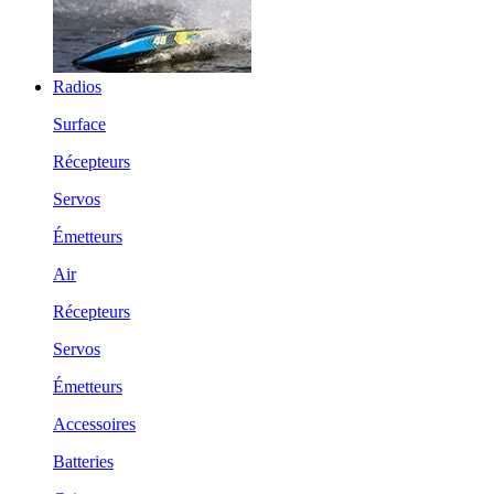
Radios
Surface
Récepteurs
Servos
Émetteurs
Air
Récepteurs
Servos
Émetteurs
Accessoires
Batteries