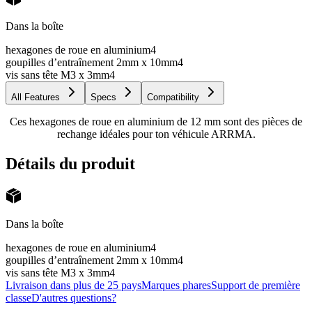
Dans la boîte
hexagones de roue en aluminium
4
goupilles d’entraînement 2mm x 10mm
4
vis sans tête M3 x 3mm
4
All Features
Specs
Compatibility
Ces hexagones de roue en aluminium de 12 mm sont des pièces de
rechange idéales pour ton véhicule ARRMA.
Détails du produit
Dans la boîte
hexagones de roue en aluminium
4
goupilles d’entraînement 2mm x 10mm
4
vis sans tête M3 x 3mm
4
Livraison dans plus de 25 pays
Marques phares
Support de première
classe
D'autres questions?