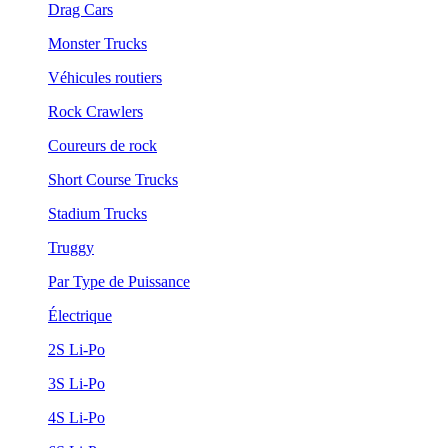
Drag Cars
Monster Trucks
Véhicules routiers
Rock Crawlers
Coureurs de rock
Short Course Trucks
Stadium Trucks
Truggy
Par Type de Puissance
Électrique
2S Li-Po
3S Li-Po
4S Li-Po