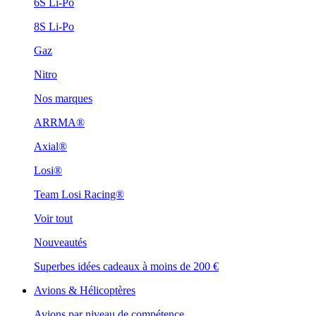
6S Li-Po
8S Li-Po
Gaz
Nitro
Nos marques
ARRMA®
Axial®
Losi®
Team Losi Racing®
Voir tout
Nouveautés
Superbes idées cadeaux à moins de 200 €
Avions & Hélicoptères
Avions par niveau de compétence