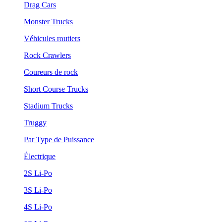
Drag Cars
Monster Trucks
Véhicules routiers
Rock Crawlers
Coureurs de rock
Short Course Trucks
Stadium Trucks
Truggy
Par Type de Puissance
Électrique
2S Li-Po
3S Li-Po
4S Li-Po