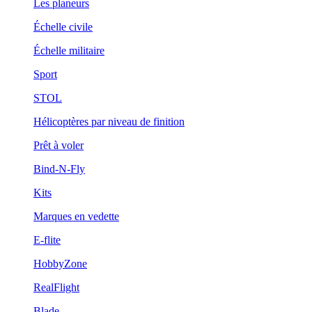
Les planeurs
Échelle civile
Échelle militaire
Sport
STOL
Hélicoptères par niveau de finition
Prêt à voler
Bind-N-Fly
Kits
Marques en vedette
E-flite
HobbyZone
RealFlight
Blade