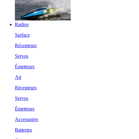
Radios
Surface
Récepteurs
Servos
Émetteurs
Air
Récepteurs
Servos
Émetteurs
Accessoires
Batteries