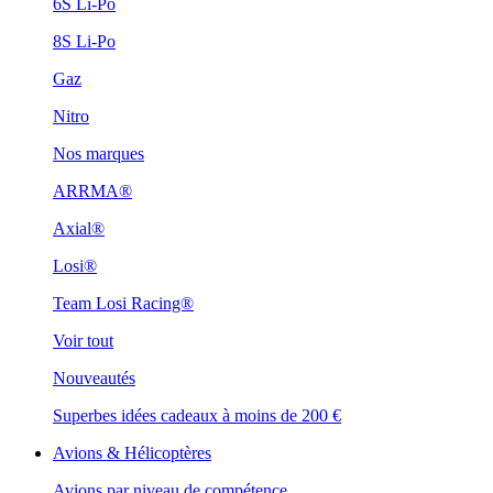
6S Li-Po
8S Li-Po
Gaz
Nitro
Nos marques
ARRMA®
Axial®
Losi®
Team Losi Racing®
Voir tout
Nouveautés
Superbes idées cadeaux à moins de 200 €
Avions & Hélicoptères
Avions par niveau de compétence