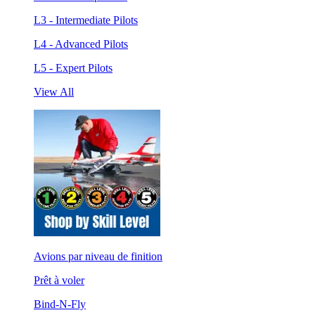
L3 - Intermediate Pilots
L4 - Advanced Pilots
L5 - Expert Pilots
View All
Avions par niveau de finition
Prêt à voler
Bind-N-Fly