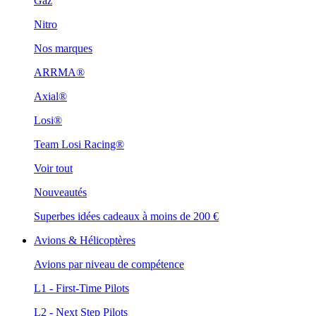
Gaz
Nitro
Nos marques
ARRMA®
Axial®
Losi®
Team Losi Racing®
Voir tout
Nouveautés
Superbes idées cadeaux à moins de 200 €
Avions & Hélicoptères
Avions par niveau de compétence
L1 - First-Time Pilots
L2 - Next Step Pilots