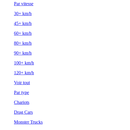
Par vitesse
30+ km/h
45+ km/h
60+ km/h
80+ km/h
90+ km/h
100+ km/h
120+ km/h
Voir tout
Par type
Chariots
Drag Cars
Monster Trucks