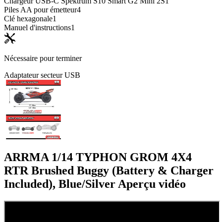
Chargeur USB-C Spektrum S10 Smart G2 Mini 2S
1
Piles AA pour émetteur
4
Clé hexagonale
1
Manuel d'instructions
1
Nécessaire pour terminer
Adaptateur secteur USB
ARRMA 1/14 TYPHON GROM 4X4
RTR Brushed Buggy (Battery & Charger
Included), Blue/Silver
Aperçu vidéo