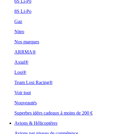
6S Li-Po
8S Li-Po
Gaz
Nitro
Nos marques
ARRMA®
Axial®
Losi®
Team Losi Racing®
Voir tout
Nouveautés
Superbes idées cadeaux à moins de 200 €
Avions & Hélicoptères
Avions par niveau de compétence