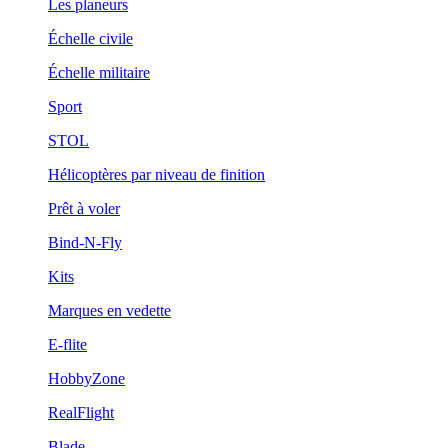
Les planeurs
Échelle civile
Échelle militaire
Sport
STOL
Hélicoptères par niveau de finition
Prêt à voler
Bind-N-Fly
Kits
Marques en vedette
E-flite
HobbyZone
RealFlight
Blade