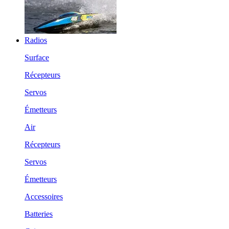
Radios
Surface
Récepteurs
Servos
Émetteurs
Air
Récepteurs
Servos
Émetteurs
Accessoires
Batteries