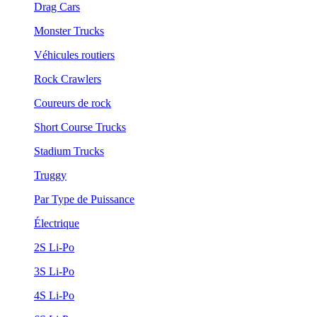
Drag Cars
Monster Trucks
Véhicules routiers
Rock Crawlers
Coureurs de rock
Short Course Trucks
Stadium Trucks
Truggy
Par Type de Puissance
Électrique
2S Li-Po
3S Li-Po
4S Li-Po