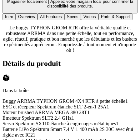
Magasiner localement |
Appelez votre magasin local pour confirmer la
disponibilité des produits.
Intro
Overview
All Features
Specs
Videos
Parts & Support
Le buggy TYPHON GROM RTR offre la véritable qualité et
robustesse ARRMA dans une petite échelle, tout en performance,
agile, réactif, pratique et bon marché que les débutants et les bashers
expérimentés apprécieront. Emportez-le à tout moment et n'importe
où !
Détails du produit
Dans la boîte
Buggy ARRMA TYPHON GROM 4X4 RTR à petite échelle
1
ESC et récepteur Spektrum étanche SLT 2-en-1 25A
1
Moteur brushed ARRMA MEGA 380 28T
1
Émetteur Spektrum SLT2 2,4 GHz
1
Servo Spektrum SX110 étanche à engrenages métalliques
1
Batterie LiPo Spektrum Smart 7,4 V 1 400 mAh 2S 30C avec étui
rigide avec IC2
1