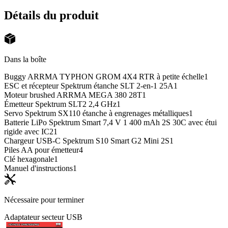
Détails du produit
Dans la boîte
Buggy ARRMA TYPHON GROM 4X4 RTR à petite échelle
1
ESC et récepteur Spektrum étanche SLT 2-en-1 25A
1
Moteur brushed ARRMA MEGA 380 28T
1
Émetteur Spektrum SLT2 2,4 GHz
1
Servo Spektrum SX110 étanche à engrenages métalliques
1
Batterie LiPo Spektrum Smart 7,4 V 1 400 mAh 2S 30C avec étui
rigide avec IC2
1
Chargeur USB-C Spektrum S10 Smart G2 Mini 2S
1
Piles AA pour émetteur
4
Clé hexagonale
1
Manuel d'instructions
1
Nécessaire pour terminer
Adaptateur secteur USB