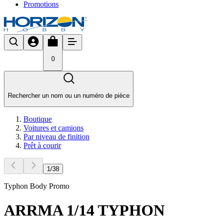
Promotions
0
Rechercher un nom ou un numéro de pièce
Boutique
Voitures et camions
Par niveau de finition
Prêt à courir
1
/
38
Typhon Body Promo
ARRMA 1/14 TYPHON