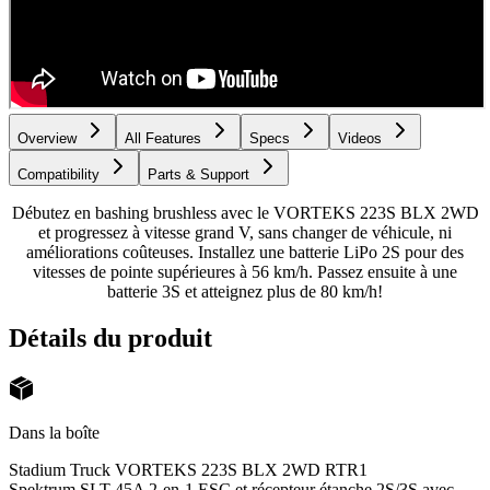
Overview
All Features
Specs
Videos
Compatibility
Parts & Support
Débutez en bashing brushless avec le VORTEKS 223S BLX 2WD
et progressez à vitesse grand V, sans changer de véhicule, ni
améliorations coûteuses. Installez une batterie LiPo 2S pour des
vitesses de pointe supérieures à 56 km/h. Passez ensuite à une
batterie 3S et atteignez plus de 80 km/h!
Détails du produit
Dans la boîte
Stadium Truck VORTEKS 223S BLX 2WD RTR
1
Spektrum SLT 45A 2-en-1 ESC et récepteur étanche 2S/3S avec