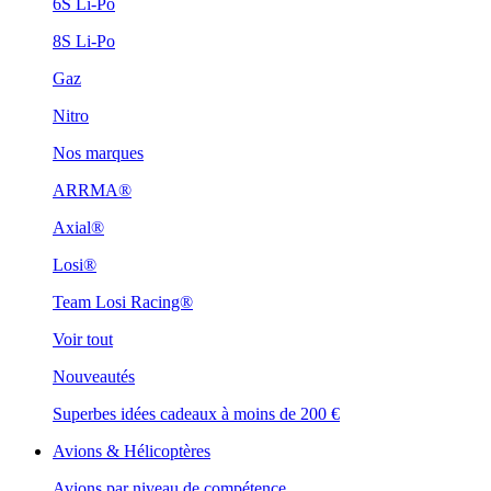
6S Li-Po
8S Li-Po
Gaz
Nitro
Nos marques
ARRMA®
Axial®
Losi®
Team Losi Racing®
Voir tout
Nouveautés
Superbes idées cadeaux à moins de 200 €
Avions & Hélicoptères
Avions par niveau de compétence