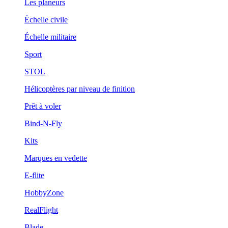
Les planeurs
Échelle civile
Échelle militaire
Sport
STOL
Hélicoptères par niveau de finition
Prêt à voler
Bind-N-Fly
Kits
Marques en vedette
E-flite
HobbyZone
RealFlight
Blade