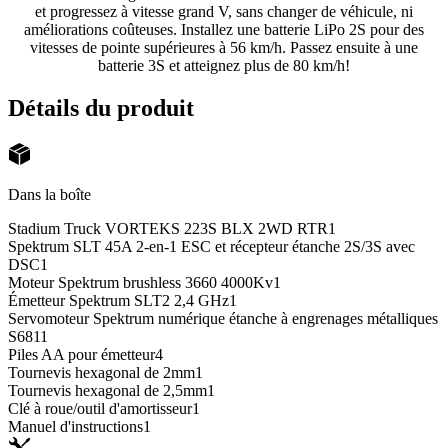
et progressez à vitesse grand V, sans changer de véhicule, ni
améliorations coûteuses. Installez une batterie LiPo 2S pour des
vitesses de pointe supérieures à 56 km/h. Passez ensuite à une
batterie 3S et atteignez plus de 80 km/h!
Détails du produit
Dans la boîte
Stadium Truck VORTEKS 223S BLX 2WD RTR
1
Spektrum SLT 45A 2-en-1 ESC et récepteur étanche 2S/3S avec
DSC
1
Moteur Spektrum brushless 3660 4000Kv
1
Émetteur Spektrum SLT2 2,4 GHz
1
Servomoteur Spektrum numérique étanche à engrenages métalliques
S681
1
Piles AA pour émetteur
4
Tournevis hexagonal de 2mm
1
Tournevis hexagonal de 2,5mm
1
Clé à roue/outil d'amortisseur
1
Manuel d'instructions
1