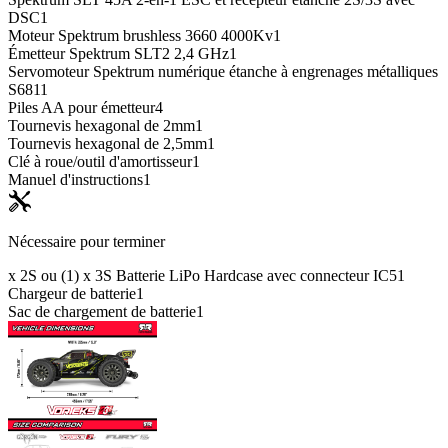
DSC
1
Moteur Spektrum brushless 3660 4000Kv
1
Émetteur Spektrum SLT2 2,4 GHz
1
Servomoteur Spektrum numérique étanche à engrenages métalliques
S681
1
Piles AA pour émetteur
4
Tournevis hexagonal de 2mm
1
Tournevis hexagonal de 2,5mm
1
Clé à roue/outil d'amortisseur
1
Manuel d'instructions
1
Nécessaire pour terminer
x 2S ou (1) x 3S Batterie LiPo Hardcase avec connecteur IC5
1
Chargeur de batterie
1
Sac de chargement de batterie
1