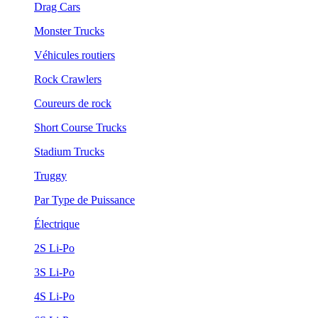
Drag Cars
Monster Trucks
Véhicules routiers
Rock Crawlers
Coureurs de rock
Short Course Trucks
Stadium Trucks
Truggy
Par Type de Puissance
Électrique
2S Li-Po
3S Li-Po
4S Li-Po