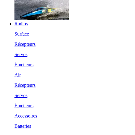
Radios
Surface
Récepteurs
Servos
Émetteurs
Air
Récepteurs
Servos
Émetteurs
Accessoires
Batteries