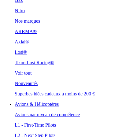
Gaz
Nitro
Nos marques
ARRMA®
Axial®
Losi®
Team Losi Racing®
Voir tout
Nouveautés
Superbes idées cadeaux à moins de 200 €
Avions & Hélicoptères
Avions par niveau de compétence
L1 - First-Time Pilots
L2 - Next Step Pilots