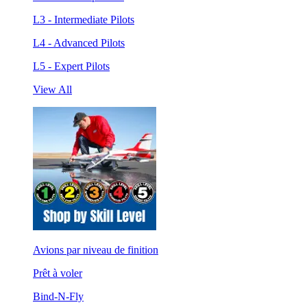
L3 - Intermediate Pilots
L4 - Advanced Pilots
L5 - Expert Pilots
View All
Avions par niveau de finition
Prêt à voler
Bind-N-Fly