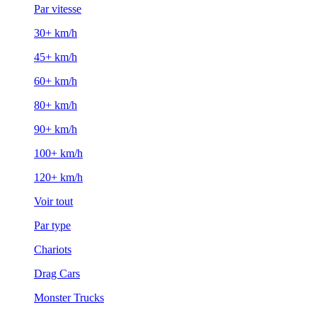
Par vitesse
30+ km/h
45+ km/h
60+ km/h
80+ km/h
90+ km/h
100+ km/h
120+ km/h
Voir tout
Par type
Chariots
Drag Cars
Monster Trucks