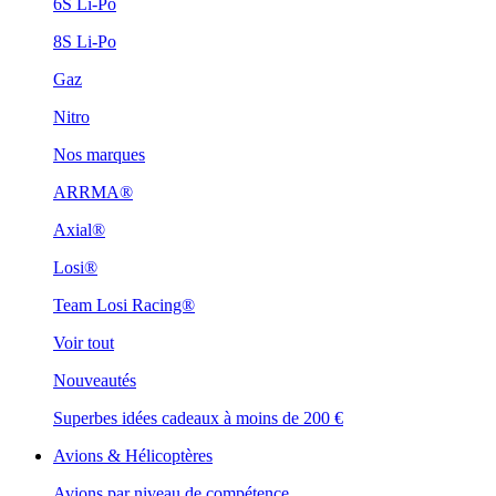
6S Li-Po
8S Li-Po
Gaz
Nitro
Nos marques
ARRMA®
Axial®
Losi®
Team Losi Racing®
Voir tout
Nouveautés
Superbes idées cadeaux à moins de 200 €
Avions & Hélicoptères
Avions par niveau de compétence