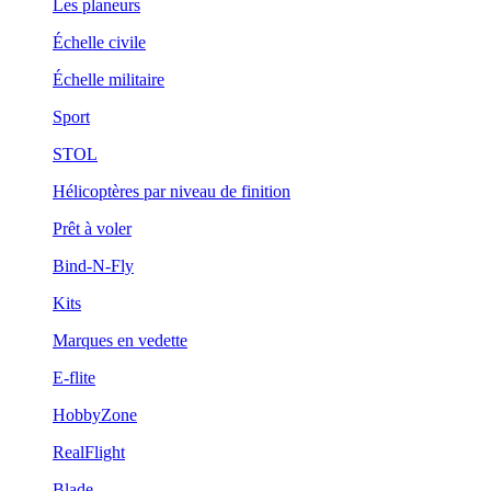
Les planeurs
Échelle civile
Échelle militaire
Sport
STOL
Hélicoptères par niveau de finition
Prêt à voler
Bind-N-Fly
Kits
Marques en vedette
E-flite
HobbyZone
RealFlight
Blade