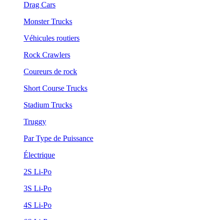
Drag Cars
Monster Trucks
Véhicules routiers
Rock Crawlers
Coureurs de rock
Short Course Trucks
Stadium Trucks
Truggy
Par Type de Puissance
Électrique
2S Li-Po
3S Li-Po
4S Li-Po