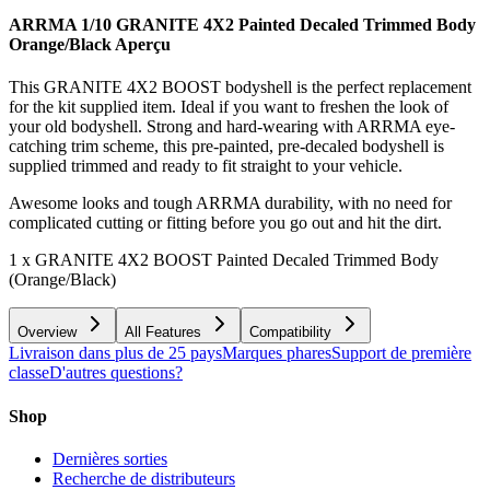
ARRMA 1/10 GRANITE 4X2 Painted Decaled Trimmed Body
Orange/Black
Aperçu
This GRANITE 4X2 BOOST bodyshell is the perfect replacement
for the kit supplied item. Ideal if you want to freshen the look of
your old bodyshell. Strong and hard-wearing with ARRMA eye-
catching trim scheme, this pre-painted, pre-decaled bodyshell is
supplied trimmed and ready to fit straight to your vehicle.
Awesome looks and tough ARRMA durability, with no need for
complicated cutting or fitting before you go out and hit the dirt.
1 x GRANITE 4X2 BOOST Painted Decaled Trimmed Body
(Orange/Black)
Overview
All Features
Compatibility
Livraison dans plus de 25 pays
Marques phares
Support de première
classe
D'autres questions?
Shop
Dernières sorties
Recherche de distributeurs