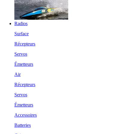
Radios
Surface
Récepteurs
Servos
Émetteurs
Air
Récepteurs
Servos
Émetteurs
Accessoires
Batteries