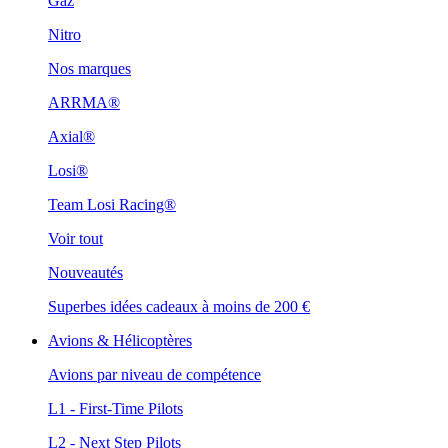
Gaz
Nitro
Nos marques
ARRMA®
Axial®
Losi®
Team Losi Racing®
Voir tout
Nouveautés
Superbes idées cadeaux à moins de 200 €
Avions & Hélicoptères
Avions par niveau de compétence
L1 - First-Time Pilots
L2 - Next Step Pilots