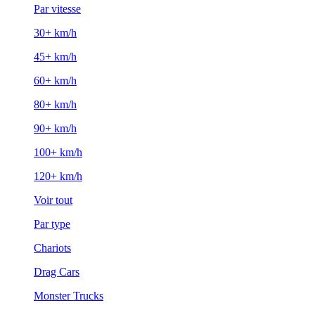
Par vitesse
30+ km/h
45+ km/h
60+ km/h
80+ km/h
90+ km/h
100+ km/h
120+ km/h
Voir tout
Par type
Chariots
Drag Cars
Monster Trucks