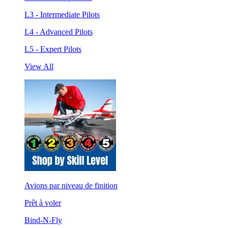
L3 - Intermediate Pilots
L4 - Advanced Pilots
L5 - Expert Pilots
View All
Avions par niveau de finition
Prêt à voler
Bind-N-Fly