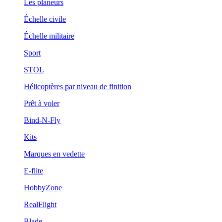
Les planeurs
Échelle civile
Échelle militaire
Sport
STOL
Hélicoptères par niveau de finition
Prêt à voler
Bind-N-Fly
Kits
Marques en vedette
E-flite
HobbyZone
RealFlight
Blade