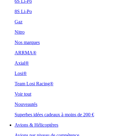
6S Li-Po
8S Li-Po
Gaz
Nitro
Nos marques
ARRMA®
Axial®
Losi®
Team Losi Racing®
Voir tout
Nouveautés
Superbes idées cadeaux à moins de 200 €
Avions & Hélicoptères
Avions par niveau de compétence