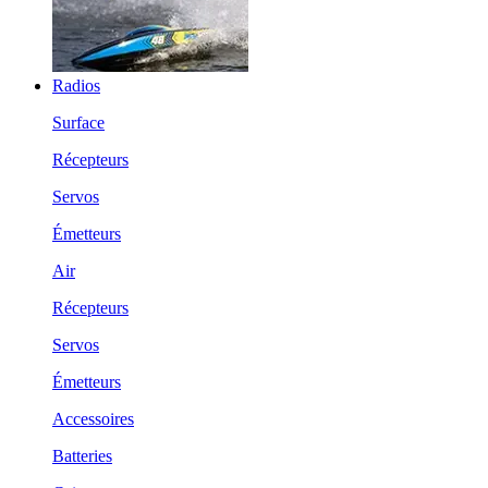
Radios
Surface
Récepteurs
Servos
Émetteurs
Air
Récepteurs
Servos
Émetteurs
Accessoires
Batteries