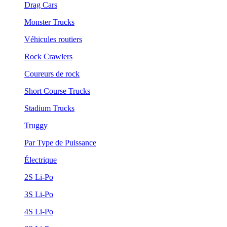
Drag Cars
Monster Trucks
Véhicules routiers
Rock Crawlers
Coureurs de rock
Short Course Trucks
Stadium Trucks
Truggy
Par Type de Puissance
Électrique
2S Li-Po
3S Li-Po
4S Li-Po