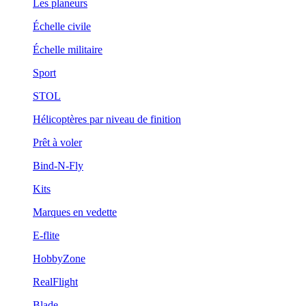
Les planeurs
Échelle civile
Échelle militaire
Sport
STOL
Hélicoptères par niveau de finition
Prêt à voler
Bind-N-Fly
Kits
Marques en vedette
E-flite
HobbyZone
RealFlight
Blade