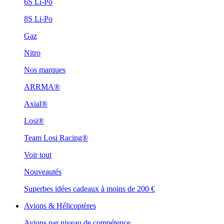
6S Li-Po
8S Li-Po
Gaz
Nitro
Nos marques
ARRMA®
Axial®
Losi®
Team Losi Racing®
Voir tout
Nouveautés
Superbes idées cadeaux à moins de 200 €
Avions & Hélicoptères
Avions par niveau de compétence