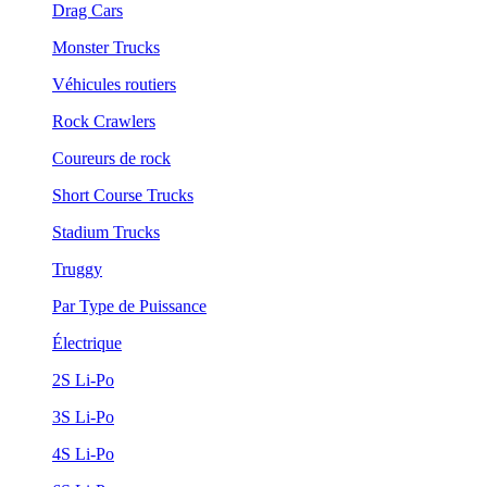
Drag Cars
Monster Trucks
Véhicules routiers
Rock Crawlers
Coureurs de rock
Short Course Trucks
Stadium Trucks
Truggy
Par Type de Puissance
Électrique
2S Li-Po
3S Li-Po
4S Li-Po