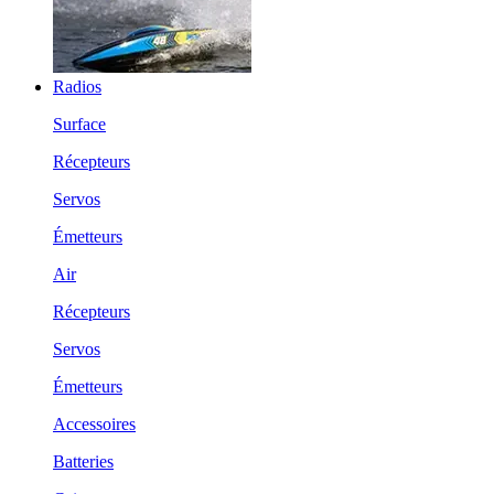
Radios
Surface
Récepteurs
Servos
Émetteurs
Air
Récepteurs
Servos
Émetteurs
Accessoires
Batteries