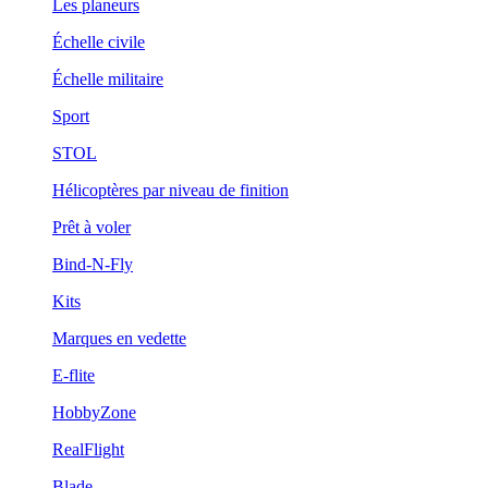
Les planeurs
Échelle civile
Échelle militaire
Sport
STOL
Hélicoptères par niveau de finition
Prêt à voler
Bind-N-Fly
Kits
Marques en vedette
E-flite
HobbyZone
RealFlight
Blade