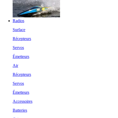
Radios
Surface
Récepteurs
Servos
Émetteurs
Air
Récepteurs
Servos
Émetteurs
Accessoires
Batteries