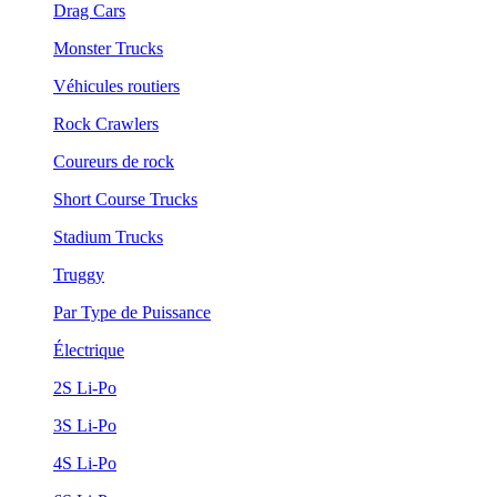
Drag Cars
Monster Trucks
Véhicules routiers
Rock Crawlers
Coureurs de rock
Short Course Trucks
Stadium Trucks
Truggy
Par Type de Puissance
Électrique
2S Li-Po
3S Li-Po
4S Li-Po