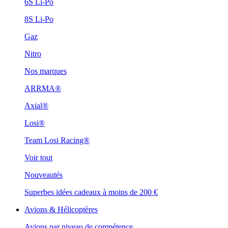
6S Li-Po
8S Li-Po
Gaz
Nitro
Nos marques
ARRMA®
Axial®
Losi®
Team Losi Racing®
Voir tout
Nouveautés
Superbes idées cadeaux à moins de 200 €
Avions & Hélicoptères
Avions par niveau de compétence