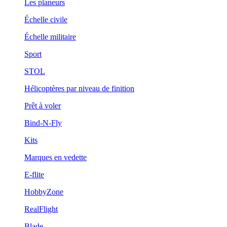
Les planeurs
Échelle civile
Échelle militaire
Sport
STOL
Hélicoptères par niveau de finition
Prêt à voler
Bind-N-Fly
Kits
Marques en vedette
E-flite
HobbyZone
RealFlight
Blade