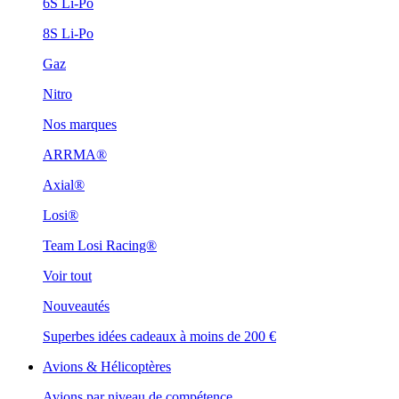
6S Li-Po
8S Li-Po
Gaz
Nitro
Nos marques
ARRMA®
Axial®
Losi®
Team Losi Racing®
Voir tout
Nouveautés
Superbes idées cadeaux à moins de 200 €
Avions & Hélicoptères
Avions par niveau de compétence