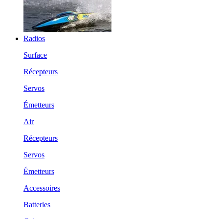
Radios
Surface
Récepteurs
Servos
Émetteurs
Air
Récepteurs
Servos
Émetteurs
Accessoires
Batteries