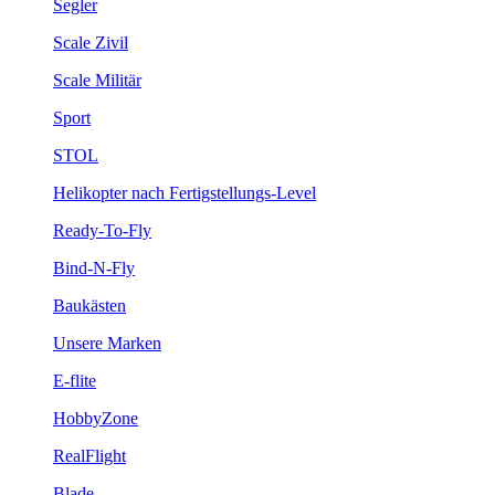
Segler
Scale Zivil
Scale Militär
Sport
STOL
Helikopter nach Fertigstellungs-Level
Ready-To-Fly
Bind-N-Fly
Baukästen
Unsere Marken
E-flite
HobbyZone
RealFlight
Blade