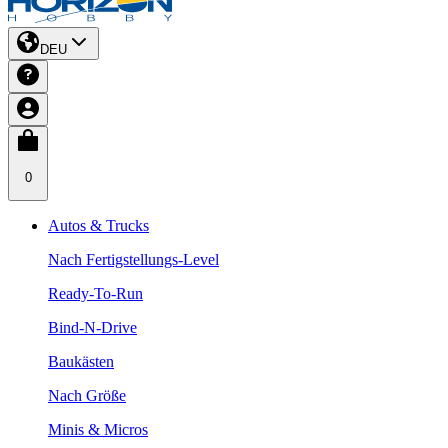
DEU
0
Autos & Trucks
Nach Fertigstellungs-Level
Ready-To-Run
Bind-N-Drive
Baukästen
Nach Größe
Minis & Micros