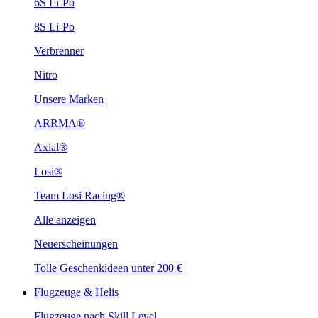
6S Li-Po
8S Li-Po
Verbrenner
Nitro
Unsere Marken
ARRMA®
Axial®
Losi®
Team Losi Racing®
Alle anzeigen
Neuerscheinungen
Tolle Geschenkideen unter 200 €
Flugzeuge & Helis
Flugzeuge nach Skill Level