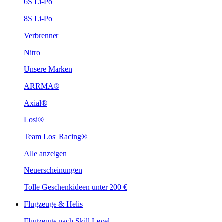
6S Li-Po
8S Li-Po
Verbrenner
Nitro
Unsere Marken
ARRMA®
Axial®
Losi®
Team Losi Racing®
Alle anzeigen
Neuerscheinungen
Tolle Geschenkideen unter 200 €
Flugzeuge & Helis
Flugzeuge nach Skill Level