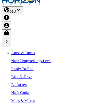
DEU
0
Autos & Trucks
Nach Fertigstellungs-Level
Ready-To-Run
Bind-N-Drive
Baukästen
Nach Größe
Minis & Micros