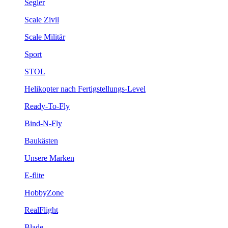
Segler
Scale Zivil
Scale Militär
Sport
STOL
Helikopter nach Fertigstellungs-Level
Ready-To-Fly
Bind-N-Fly
Baukästen
Unsere Marken
E-flite
HobbyZone
RealFlight
Blade