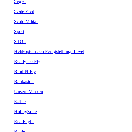
Segler
Scale Zivil
Scale Militär
Sport
STOL
Helikopter nach Fertigstellungs-Level
Ready-To-Fly
Bind-N-Fly
Baukästen
Unsere Marken
E-flite
HobbyZone
RealFlight
Blade