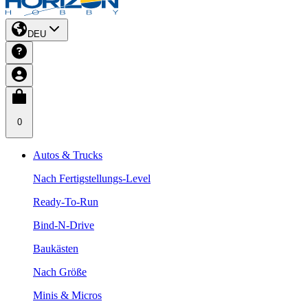
DEU
0
Autos & Trucks
Nach Fertigstellungs-Level
Ready-To-Run
Bind-N-Drive
Baukästen
Nach Größe
Minis & Micros