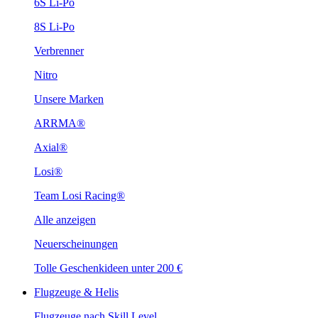
6S Li-Po
8S Li-Po
Verbrenner
Nitro
Unsere Marken
ARRMA®
Axial®
Losi®
Team Losi Racing®
Alle anzeigen
Neuerscheinungen
Tolle Geschenkideen unter 200 €
Flugzeuge & Helis
Flugzeuge nach Skill Level