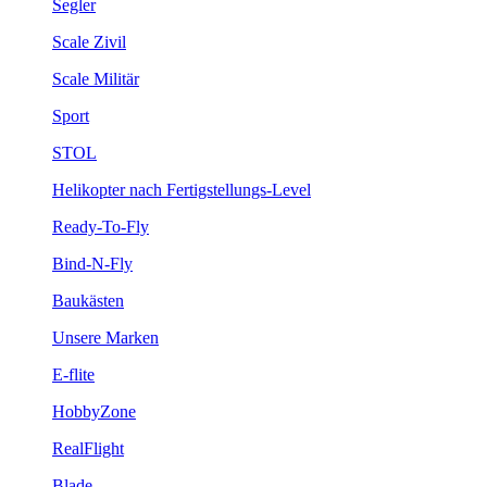
Segler
Scale Zivil
Scale Militär
Sport
STOL
Helikopter nach Fertigstellungs-Level
Ready-To-Fly
Bind-N-Fly
Baukästen
Unsere Marken
E-flite
HobbyZone
RealFlight
Blade