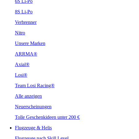
6S Li-Po
8S Li-Po
Verbrenner
Nitro
Unsere Marken
ARRMA®
Axial®
Losi®
Team Losi Racing®
Alle anzeigen
Neuerscheinungen
Tolle Geschenkideen unter 200 €
Flugzeuge & Helis
Flugzeuge nach Skill Level