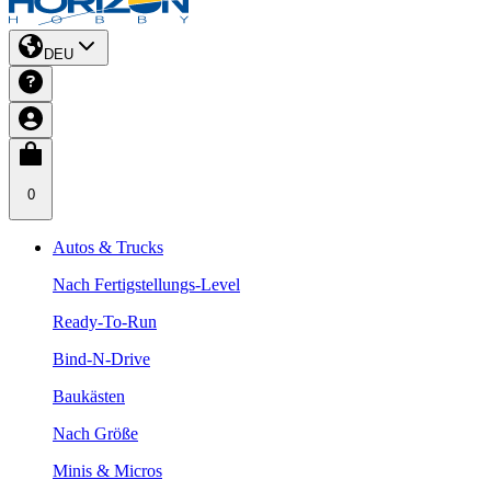
DEU
0
Autos & Trucks
Nach Fertigstellungs-Level
Ready-To-Run
Bind-N-Drive
Baukästen
Nach Größe
Minis & Micros