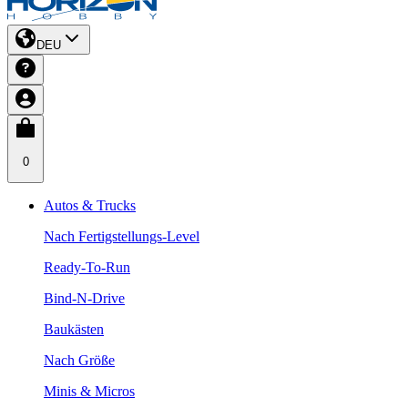
DEU
0
Autos & Trucks
Nach Fertigstellungs-Level
Ready-To-Run
Bind-N-Drive
Baukästen
Nach Größe
Minis & Micros