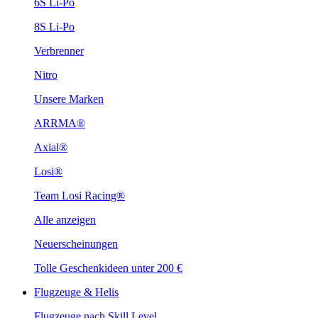
6S Li-Po
8S Li-Po
Verbrenner
Nitro
Unsere Marken
ARRMA®
Axial®
Losi®
Team Losi Racing®
Alle anzeigen
Neuerscheinungen
Tolle Geschenkideen unter 200 €
Flugzeuge & Helis
Flugzeuge nach Skill Level