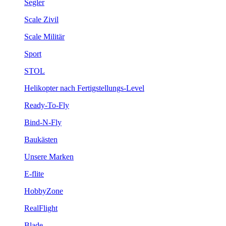
Segler
Scale Zivil
Scale Militär
Sport
STOL
Helikopter nach Fertigstellungs-Level
Ready-To-Fly
Bind-N-Fly
Baukästen
Unsere Marken
E-flite
HobbyZone
RealFlight
Blade